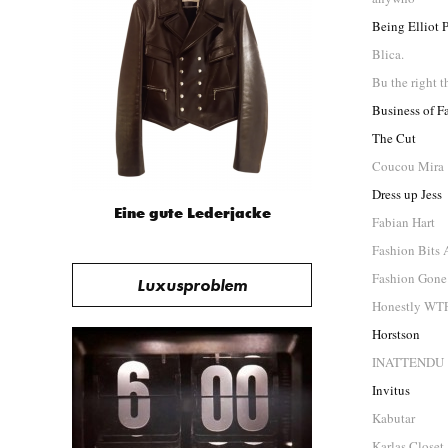
Being Elliot 
Blica.
Bu the right t
Business of F
The Cut
Coucou Mira
Dress up Jess
Eine gute Lederjacke
Fabian Hart
Fashion Bits
Fashion Gone
Luxusproblem
Honestly WT
Horstson
INATTENDU
Invitus
Kabutar
Karlas Closet