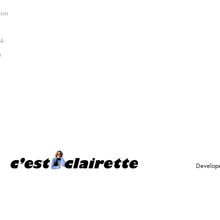
man
ak
n
Develop