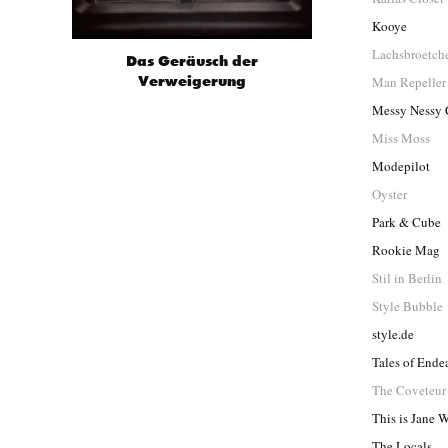
Kooye
Lachsbroetch
Das Geräusch der
Verweigerung
Man Repeller
Messy Nessy 
Miss Moss
Modepilot
Oyster
Park & Cube
Rookie Mag
Stil in Berlin
Style Bubble
style.de
Tales of Ende
The Coveteur
This is Jane 
The Locals