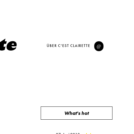
ÜBER C’EST CLAIRETTE
@
What's hot