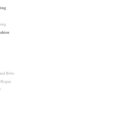
Peng
hing
ashion
 And Bobs
 Rogue
F