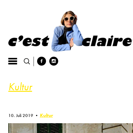
Skip
to
content
b
x
Kultur
Kultur
10. Juli 2019