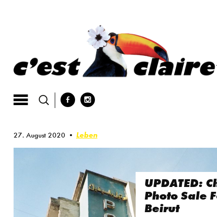
Skip
to
content
b
x
Leben
27. August 2020
UPDATED: Ch
Photo Sale F
Beirut