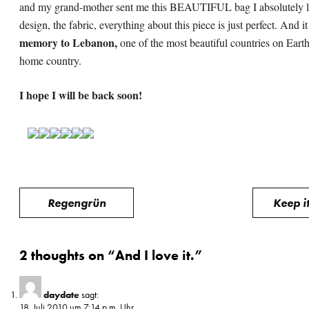
and my grand-mother sent me this BEAUTIFUL bag I absolutely l
design, the fabric, everything about this piece is just perfect. And it 
memory to Lebanon,
one of the most beautiful countries on Eart
home country.
I hope I will be back soon!
Beitragsnavigation
Regengrün
Keep i
2 thoughts on “
And I love it.
”
daydate
sagt:
18. Juli 2010 um 7:14 p.m. Uhr