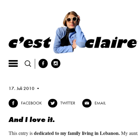
Skip
to
content
b
x
17. Juli 2010
FACEBOOK
TWITTER
EMAIL
b
a
@
And I love it.
dedicated to my family living in Lebanon.
This entry is
My aunt,