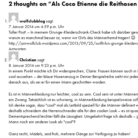
2 thoughts on “
Als Coco Etienne die Reithosen 
wolfclubblog
sagt:
7. Januar 2014 um 4:59 p.m. Uhr
Toller Post! – In meinem Grunge-Kleiderschrank-Check habe ich darüber ges
warum es manchmal besser ist, wenn wir Girls das Männerhemd tragen! 😉
http://joinwolfclub.wordpress.com/2013/09/25/outfit-fun-grunge-kleider
Antworten
Christian
sagt:
8. Januar 2014 um 9:23 p.m. Uhr
In einem Punkt möchte ich Dir widersprechen, Claire: Frauen können auch in
cool aussehen – der blaue Hosenanzug in Deiner Beispielreihe sieht mir jedenf
danach aus, als sei er für einen Mann geschnitten worden.
Es ist in Männerkleidung nur leichter, cool zu sein. Cool sein ist unter Männ
ein Zwang. Tatsächlich ist es schwierig, in Männerkleidung beispielsweise s
Ich denke sogar, dass "cool" mal als Leitbild speziell für die Männer definiert
deshalb schneidern die Herrenschneider alle für den coolen Look – es ist quas
Dementsprechend leichter fällt die Lässigkeit. Umgekehrt frage ich deshalb – g
Mann noch ein anderer Look als "cool"?
Ganz recht, Mädels, seid froh, mehrere Gänge zur Verfügung zu haben!