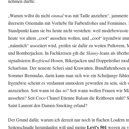
nehmen durfte.
„Warum willst du nicht
einmal
was mit Taille anziehen“, jammert
ihrerseits Orientalin mit Vorliebe für Farbenfrohes und Feminines
Standpunkt kann sie bis heute nicht verstehen: weil modebewusst
heute vor allem „cool“ aussehen wollen, und „cool“ irgendwie im
„männlich“ assoziiert wird, greifen sie dafür zu weiten Pullovern,
und Bomberjacken. In Fachkreisen gilt die
Skinny
-Jeans als überh
signalisieren
Boyfriend
-Hosen, Bikerjacken und Doppelreiher mod
Scharfsinn. Der neueste Schrei sind Krawatten, Bundfaltenhosen 
Sommer Bermudas, darin kann man sich wie ein Schuljunge fühlen,
Irgendwie scheint es verdammt unmodern geworden zu sein, sich 
anzuziehen. Seit wann ist das so? Seit wann wollen Frauen wie M
aussehen? Seit Coco Chanel Etienne Balsan die Reithosen stahl? S
Saint Laurent den Damen-Smoking erfand?
Der Grund dafür, warum ich derzeit nur noch in flachen Loafern m
Levi’s 501
Seitenschnalle herumlaufen will und meine
wegen zu v