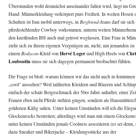
Überstunden wohl demnächst auseinander fallen wird, liegt im Gr
Hand: Männerkleidung verkörpert pure Freiheit. In weiten Hosen 
Schuhen ist frau mobil unterwegs, in
Boyfriend
-Jeans darf sie sich
pferdestehlender Cowboy vorkommen, unterm weiten Männerhemd
den kneifenden BH auch mal getrost weglassen. Eine Frau in Män
zieht sich zu ihrem eigenen Vergnügen an, nicht, um jemanden zu 
Hervé Leger
Chri
einem
Bodycon
-Kleid von
und High Heels von
Louboutin
muss sie sich dagegen permanent beobachtet fühlen.
Die Frage ist bloß: warum können wir das nicht auch in femininen
„cool“ aussehen? Weil taillierten Kleidern und Blazern und Schlu
einfach der schale Beigeschmack der 50er Jahre anhaftet, einer Zeit
Frauen eben nicht Pferde stehlen gingen, sondern als Hausmütterc
goldenen Käfig saßen. Unter keinen Umständen will ich die Elega
Glockenrocks bestreiten; allerdings wird man mit einem Glockenr
unter keinen Umständen jemals Coolness assoziieren (es sei denn, 
dazu Sneaker und Bikerjacke – Kleidungsstücke aus der