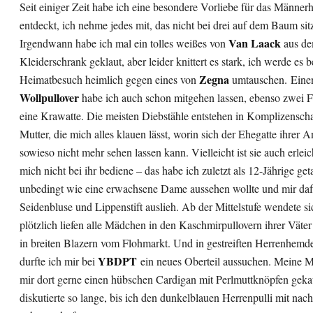
Seit einiger Zeit habe ich eine besondere Vorliebe für das Männe
entdeckt, ich nehme jedes mit, das nicht bei drei auf dem Baum sitz
Van Laack
Irgendwann habe ich mal ein tolles weißes von
aus de
Kleiderschrank geklaut, aber leider knittert es stark, ich werde es 
Zegna
Heimatbesuch heimlich gegen eines von
umtauschen. Eine
Wollpullover
habe ich auch schon mitgehen lassen, ebenso zwei F
eine Krawatte. Die meisten Diebstähle entstehen in Komplizenscha
Mutter, die mich alles klauen lässt, worin sich der Ehegatte ihrer 
sowieso nicht mehr sehen lassen kann. Vielleicht ist sie auch erleich
mich nicht bei ihr bediene – das habe ich zuletzt als 12-Jährige geta
unbedingt wie eine erwachsene Dame aussehen wollte und mir daf
Seidenbluse und Lippenstift auslieh. Ab der Mittelstufe wendete sic
plötzlich liefen alle Mädchen in den Kaschmirpullovern ihrer Vät
in breiten Blazern vom Flohmarkt. Und in gestreiften Herrenhemd
YBDPT
durfte ich mir bei
ein neues Oberteil aussuchen. Meine Mu
mir dort gerne einen hübschen Cardigan mit Perlmuttknöpfen gekau
diskutierte so lange, bis ich den dunkelblauen Herrenpulli mit nac