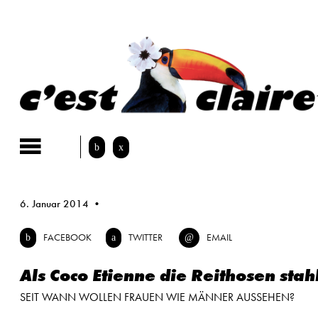
Skip
to
content
b
x
6. Januar 2014
FACEBOOK
TWITTER
EMAIL
b
a
@
Als Coco Etienne die Reithosen stah
SEIT WANN WOLLEN FRAUEN WIE MÄNNER AUSSEHEN?