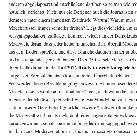
anderen abgeklappert und anschließend darüber, so zeitnah wie m
natürlich, berichtet. Nicht nur die Designer, auch die Journalisten 
demnach unter einem immensen Zeitdruck. Warum? Warum muss s
Modekarussell immer schneller drehen? Liegt dies vielleicht, um 
Ausgangsgedanken zurück zu kommen, wieder an der Demokratis
Modewelt, daran, dass jeder heute mitmachen darf, überall Mode
aus dem Boden sprießen, und diese Branche dadurch immer unüber
und anstrengender gemacht haben? Über 350 verschiedene Labels 
Fall 2012 Ready-to-wear-Kategorie bei
ihren Kollektionen in der
aufgelistet. Wer soll da einen konzentrierten Überblick behalten?
Wir werden diesen Beschleunigungsprozess, die immer rasendere 
Modekarussells wohl kaum aufhalten können, auch wenn dies sich
Interesse der Modeschöpfer selbst wäre. Ein Wandel hin zur Demok
sich in unserer Gesellschaft (glücklicherweise!) schwerlich umkeh
die Modewelt wird nichts mehr an ihrer einstigen elitären Exklusivi
zurückgewinnen, sobald sie einmal für jedermann zugänglich gewe
Ich bin keine Moderevolutionärin, die die in dieser glamourösen, r