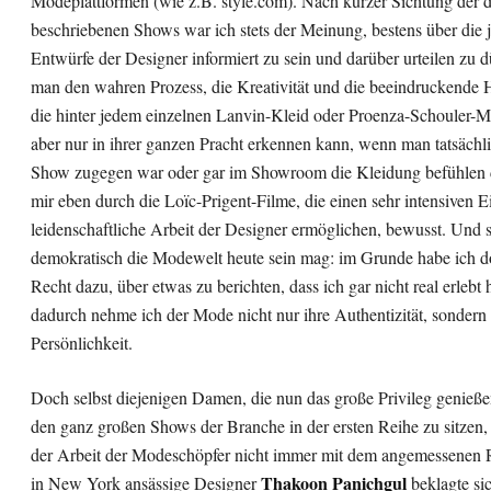
Modeplattformen (wie z.B. style.com). Nach kurzer Sichtung der d
beschriebenen Shows war ich stets der Meinung, bestens über die 
Entwürfe der Designer informiert zu sein und darüber urteilen zu d
man den wahren Prozess, die Kreativität und die beeindruckende 
die hinter jedem einzelnen Lanvin-Kleid oder Proenza-Schouler-Ma
aber nur in ihrer ganzen Pracht erkennen kann, wenn man tatsächli
Show zugegen war oder gar im Showroom die Kleidung befühlen 
mir eben durch die Loïc-Prigent-Filme, die einen sehr intensiven Ei
leidenschaftliche Arbeit der Designer ermöglichen, bewusst. Und 
demokratisch die Modewelt heute sein mag: im Grunde habe ich d
Recht dazu, über etwas zu berichten, dass ich gar nicht real erlebt
dadurch nehme ich der Mode nicht nur ihre Authentizität, sondern 
Persönlichkeit.
Doch selbst diejenigen Damen, die nun das große Privileg genieße
den ganz großen Shows der Branche in der ersten Reihe zu sitzen
der Arbeit der Modeschöpfer nicht immer mit dem angemessenen 
Thakoon Panichgul
in New York ansässige Designer
beklagte sic