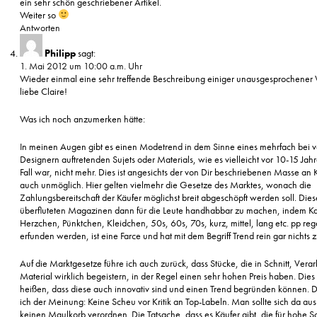
ein sehr schön geschriebener Artikel.
Weiter so
Antworten
Philipp
sagt:
1. Mai 2012 um 10:00 a.m. Uhr
Wieder einmal eine sehr treffende Beschreibung einiger unausgesprochener
liebe Claire!
Was ich noch anzumerken hätte:
In meinen Augen gibt es einen Modetrend in dem Sinne eines mehrfach bei 
Designern auftretenden Sujets oder Materials, wie es vielleicht vor 10-15 Jah
Fall war, nicht mehr. Dies ist angesichts der von Dir beschriebenen Masse an 
auch unmöglich. Hier gelten vielmehr die Gesetze des Marktes, wonach die
Zahlungsbereitschaft der Käufer möglichst breit abgeschöpft werden soll. Die
überfluteten Magazinen dann für die Leute handhabbar zu machen, indem Ka
Herzchen, Pünktchen, Kleidchen, 50s, 60s, 70s, kurz, mittel, lang etc. pp reg
erfunden werden, ist eine Farce und hat mit dem Begriff Trend rein gar nichts z
Auf die Marktgesetze führe ich auch zurück, dass Stücke, die in Schnitt, Vera
Material wirklich begeistern, in der Regel einen sehr hohen Preis haben. Dies
heißen, dass diese auch innovativ sind und einen Trend begründen können.
ich der Meinung: Keine Scheu vor Kritik an Top-Labeln. Man sollte sich da aus
keinen Maulkorb verordnen. Die Tatsache, dass es Käufer gibt, die für hohe 