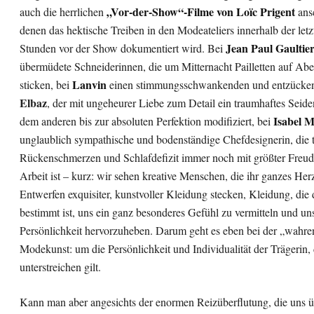
„Vor-der-Show“-Filme von Loïc Prigent
auch die herrlichen
ans
denen das hektische Treiben in den Modeateliers innerhalb der letz
Jean Paul Gaultie
Stunden vor der Show dokumentiert wird. Bei
übermüdete Schneiderinnen, die um Mitternacht Pailletten auf Abe
Lanvin
sticken, bei
einen stimmungsschwankenden und entzück
Elbaz
, der mit ungeheurer Liebe zum Detail ein traumhaftes Seide
Isabel 
dem anderen bis zur absoluten Perfektion modifiziert, bei
unglaublich sympathische und bodenständige Chefdesignerin, die t
Rückenschmerzen und Schlafdefizit immer noch mit größter Freud
Arbeit ist – kurz: wir sehen kreative Menschen, die ihr ganzes Herz
Entwerfen exquisiter, kunstvoller Kleidung stecken, Kleidung, die
bestimmt ist, uns ein ganz besonderes Gefühl zu vermitteln und un
Persönlichkeit hervorzuheben. Darum geht es eben bei der „wahre
Modekunst: um die Persönlichkeit und Individualität der Trägerin, 
unterstreichen gilt.
Kann man aber angesichts der enormen Reizüberflutung, die uns üb