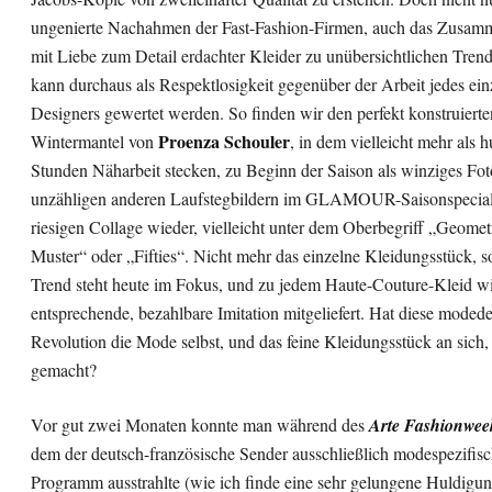
ungenierte Nachahmen der Fast-Fashion-Firmen, auch das Zusa
mit Liebe zum Detail erdachter Kleider zu unübersichtlichen Tren
kann durchaus als Respektlosigkeit gegenüber der Arbeit jedes ei
Designers gewertet werden. So finden wir den perfekt konstruierte
Proenza Schouler
Wintermantel von
, in dem vielleicht mehr als 
Stunden Näharbeit stecken, zu Beginn der Saison als winziges Fo
unzähligen anderen Laufstegbildern im GLAMOUR-Saisonspecial 
riesigen Collage wieder, vielleicht unter dem Oberbegriff „Geomet
Muster“ oder „Fifties“. Nicht mehr das einzelne Kleidungsstück, s
Trend steht heute im Fokus, und zu jedem Haute-Couture-Kleid wi
entsprechende, bezahlbare Imitation mitgeliefert. Hat diese moded
Revolution die Mode selbst, und das feine Kleidungsstück an sich,
gemacht?
Vor gut zwei Monaten konnte man während des
Arte Fashionwee
dem der deutsch-französische Sender ausschließlich modespezifis
Programm ausstrahlte (wie ich finde eine sehr gelungene Huldigu