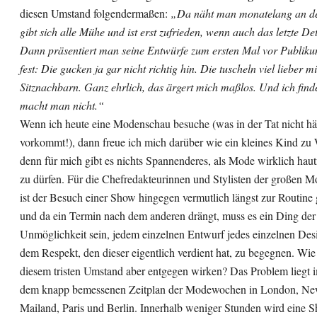
diesen Umstand folgendermaßen:
„Da näht man monatelang an d
gibt sich alle Mühe und ist erst zufrieden, wenn auch das letzte Det
Dann präsentiert man seine Entwürfe zum ersten Mal vor Publikum
fest: Die gucken ja gar nicht richtig hin. Die tuscheln viel lieber m
Sitznachbarn. Ganz ehrlich, das ärgert mich maßlos. Und ich find
macht man nicht.“
Wenn ich heute eine Modenschau besuche (was in der Tat nicht hä
vorkommt!), dann freue ich mich darüber wie ein kleines Kind zu
denn für mich gibt es nichts Spannenderes, als Mode wirklich hau
zu dürfen. Für die Chefredakteurinnen und Stylisten der großen M
ist der Besuch einer Show hingegen vermutlich längst zur Routine
und da ein Termin nach dem anderen drängt, muss es ein Ding der
Unmöglichkeit sein, jedem einzelnen Entwurf jedes einzelnen Des
dem Respekt, den dieser eigentlich verdient hat, zu begegnen. Wi
diesem tristen Umstand aber entgegen wirken? Das Problem liegt 
dem knapp bemessenen Zeitplan der Modewochen in London, Ne
Mailand, Paris und Berlin. Innerhalb weniger Stunden wird eine 