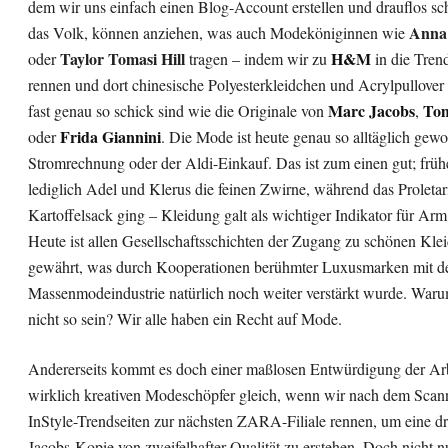
dem wir uns einfach einen Blog-Account erstellen und drauflos sc
Anna 
das Volk, können anziehen, was auch Modeköniginnen wie
Taylor Tomasi Hill
H&M
oder
tragen – indem wir zu
in die Tren
rennen und dort chinesische Polyesterkleidchen und Acrylpullover 
Marc Jacobs
Tom
fast genau so schick sind wie die Originale von
,
Frida Giannini
oder
. Die Mode ist heute genau so alltäglich gew
Stromrechnung oder der Aldi-Einkauf. Das ist zum einen gut; früh
lediglich Adel und Klerus die feinen Zwirne, während das Proletar
Kartoffelsack ging – Kleidung galt als wichtiger Indikator für Arm
Heute ist allen Gesellschaftsschichten der Zugang zu schönen Kle
gewährt, was durch Kooperationen berühmter Luxusmarken mit d
Massenmodeindustrie natürlich noch weiter verstärkt wurde. Warum
nicht so sein? Wir alle haben ein Recht auf Mode.
Andererseits kommt es doch einer maßlosen Entwürdigung der Arb
wirklich kreativen Modeschöpfer gleich, wenn wir nach dem Scan
InStyle-Trendseiten zur nächsten ZARA-Filiale rennen, um eine dr
Jacobs-Kopie von zweifelhafter Qualität zu erstehen. Doch nicht n