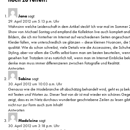
Jana
sagt:
29. April 2012 um 5:13 p.m. Uhr
Wahnsinn welche Leidenschaft in dem Artikel steckt! Ich war mal im Sommer 
Show von Michael Sontag und empfand die Kollektion live auch komplett ande
Bildern, die ich mir hinterher im Internet auf verschiedenen Seiten angeschau
Kleider fallen, wie unterschiedlich sie glänzen – diese kleinen Nuancen, die 
qualität. Wie du schon schreibst, viele Details wie die Accessoires, die Schuh
Styling..aber vor allem die Outfits selbst kann man am besten beurteilen, wen
gesehen hat. Trotzdem ist es natürlich toll, wenn man im Internet Einblicke b
denke man muss immer differenzieren zwischen Fotografie und Realität.
Antworten
Sabine
sagt:
30. April 2012 um 10:03 a.m. Uhr
Genauso wie die Modebranche oft abschätzig behandelt wird, geht es ja b
mit Texten und Worten zu. Dieser Text von dir ist mal wieder ein schönes Geg
zeigt, dass es im Netz durchaus wunderbar geschriebene Zeilen zu lesen gib
nicht nur zur Form auch zum Inhalt!
Antworten
Madeleine
sagt:
30. April 2012 um 3:18 p.m. Uhr