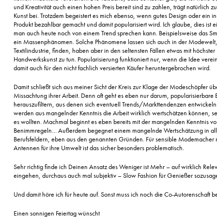
und Kreativität auch einen hohen Preis bereit sind zu zahlen, trägt natürlich z
Kunst bei. Trotzdem begeistert es mich ebenso, wenn gutes Design oder ein i
Produkt bezahlbar gemacht und damit popularisiert wird. Ich glaube, dies ist e
man auch heute noch von einem Trend sprechen kann. Beispielsweise das Sma
ein Massenphänomen. Solche Phänomene lassen sich auch in der Modewelt,
Textilindustrie, finden, haben aber in den seltensten Fällen etwas mit höchster
Handwerkskunst zu tun. Popularisierung funktioniert nur, wenn die Idee verei
damit auch für den nicht fachlich versierten Käufer heruntergebrochen wird.
Damit schließt sich aus meiner Sicht der Kreis zur Klage der Modeschöpfer üb
Missachtung ihrer Arbeit. Denn oft geht es eben nur darum, popularisierbare
herauszufiltern, aus denen sich eventuell Trends/Markttendenzen entwickeln
werden aus mangelnder Kenntnis die Arbeit wirklich wertschätzen können, se
es wollten. Machmal beginnt es eben bereits mit der mangelnden Kenntnis v
Benimmregeln… Außerdem begegnet einem mangelnde Wertschätzung in al
Berufsfeldern, eben aus den genannten Gründen. Für sensible Modemacher m
Antennen für ihre Umwelt ist das sicher besonders problematisch.
Sehr richtig finde ich Deinen Ansatz des Weniger ist Mehr – auf wirklich Rele
eingehen, durchaus auch mal subjektiv – Slow Fashion für Genießer sozusag
Und damit höre ich für heute auf. Sonst muss ich noch die Co-Autorenschaft 
Einen sonnigen Feiertag wünscht