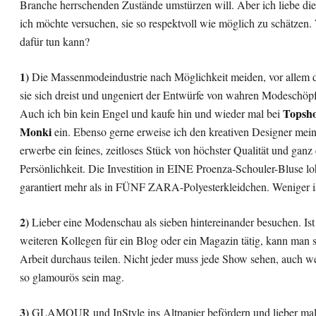
Branche herrschenden Zustände umstürzen will. Aber ich liebe di
ich möchte versuchen, sie so respektvoll wie möglich zu schätzen
dafür tun kann?
1)
Die Massenmodeindustrie nach Möglichkeit meiden, vor allem
sie sich dreist und ungeniert der Entwürfe von wahren Modeschöpf
Topsh
Auch ich bin kein Engel und kaufe hin und wieder mal bei
Monki
ein. Ebenso gerne erweise ich den kreativen Designer mei
erwerbe ein feines, zeitloses Stück von höchster Qualität und ganz
Persönlichkeit. Die Investition in EINE Proenza-Schouler-Bluse lo
garantiert mehr als in FÜNF ZARA-Polyesterkleidchen. Weniger i
2)
Lieber eine Modenschau als sieben hintereinander besuchen. Is
weiteren Kollegen für ein Blog oder ein Magazin tätig, kann man s
Arbeit durchaus teilen. Nicht jeder muss jede Show sehen, auch w
so glamourös sein mag.
3)
GLAMOUR und InStyle ins Altpapier befördern und lieber mal