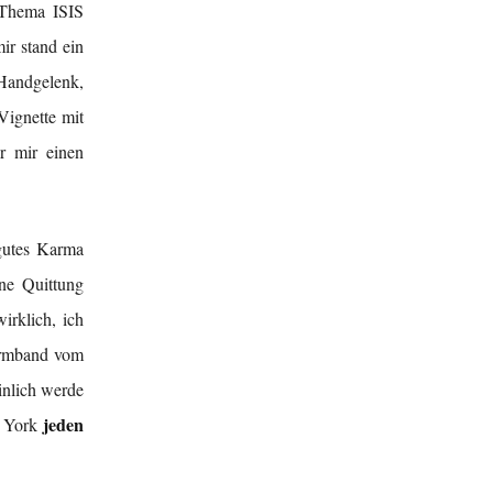
 Thema ISIS
ir stand ein
Handgelenk,
Vignette mit
r mir einen
 gutes Karma
ne Quittung
irklich, ich
 Armband vom
inlich werde
jeden
w York