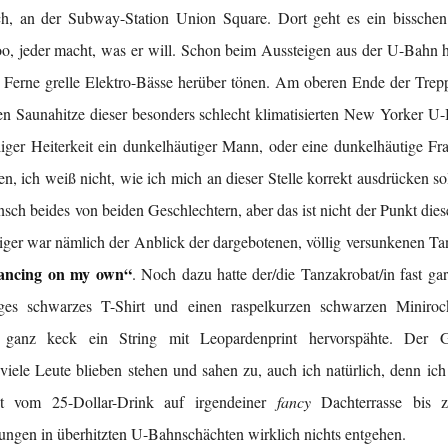
ch, an der Subway-Station Union Square. Dort geht es ein bissche
, jeder macht, was er will. Schon beim Aussteigen aus der U-Bahn h
r Ferne grelle Elektro-Bässe herüber tönen. Am oberen Ende der Trepp
en Saunahitze dieser besonders schlecht klimatisierten New Yorker U-
eliger Heiterkeit ein dunkelhäutiger Mann, oder eine dunkelhäutige Fr
n, ich weiß nicht, wie ich mich an dieser Stelle korrekt ausdrücken sol
sch beides von beiden Geschlechtern, aber das ist nicht der Punkt die
tiger war nämlich der Anblick der dargebotenen, völlig versunkenen Ta
ancing on my own“
. Noch dazu hatte der/die Tanzakrobat/in fast gar
ges schwarzes T-Shirt und einen raspelkurzen schwarzen Miniro
s ganz keck ein String mit Leopardenprint hervorspähte. Der Gh
 viele Leute blieben stehen und sahen zu, auch ich natürlich, denn ich 
dt vom 25-Dollar-Drink auf irgendeiner
fancy
Dachterrasse bis z
ungen in überhitzten U-Bahnschächten wirklich nichts entgehen.