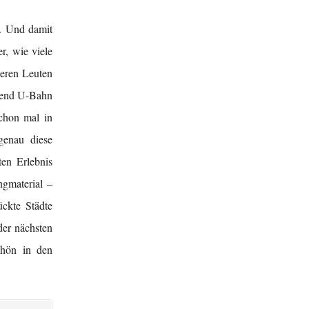
h. Und damit
r, wie viele
deren Leuten
ppend U-Bahn
schon mal in
genau diese
ten Erlebnis
ngmaterial –
ckte Städte
der nächsten
chön in den