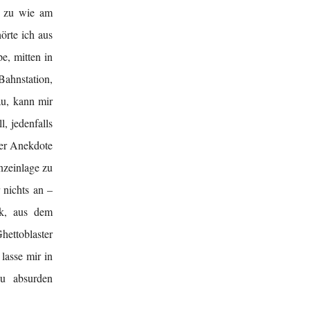
n zu wie am
örte ich aus
e, mitten in
Bahnstation,
au, kann mir
l, jedenfalls
ser Anekdote
nzeinlage zu
 nichts an –
ck, aus dem
ettoblaster
lasse mir in
u absurden