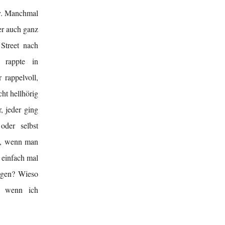
ay. Manchmal
er auch ganz
Street nach
 rappte in
rappelvoll,
cht hellhörig
, jeder ging
oder selbst
ht, wenn man
 einfach mal
gegen? Wieso
r, wenn ich