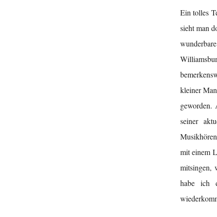
Ein tolles 
sieht man d
wunderbare
Williamsb
bemerkensw
kleiner Mann
geworden. A
seiner akt
Musikhören 
mit einem L
mitsingen, 
habe ich d
wiederkomme