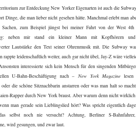
Territorium zur Entdeckung New Yorker Eigenarten ist auch die Subw
ort Dinge, die man lieber nicht gesehen hätte. Manchmal erlebt man ab
 Sachen, zum Beispiel jüngst bei meiner Fahrt von der West 4th 
urg: neben mir stand ein kleiner Mann mit Kopfhörern und
erter Lautstärke den Text seiner Ohrenmusik mit. Die Subway war 
 rappte leidenschaftlich weiter, auch gar nicht übel, Jay-Z wäre viellei
nsonsten interessierte sich kein Mensch für den singenden Mitbürger
uellen U-Bahn-Beschäftigung nach –
New York Magazine
lesen 
oder die schöne Sitznachbarin anstarren oder was man halt so mac
aien-Rapper durch New York braust. Aber warum denn nicht wirklich
wenn man gerade sein Lieblingslied hört? Was spricht eigentlich da
as selbst noch nie versucht? Achtung, Berliner S-Bahnfahre
, wird gesungen, und zwar laut.