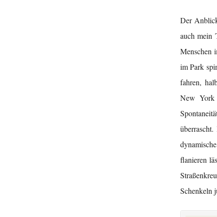
Der Anblick
auch mein T
Menschen in
im Park spi
fahren, hal
New York w
Spontaneitä
überrascht.
dynamische
flanieren l
Straßenkre
Schenkeln j