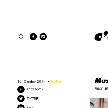
Skip
to
content
b
x
Mus
Kultur
16. Oktober 2014
FRISCH
FACEBOOK
b
TWITTER
a
EMAIL
@