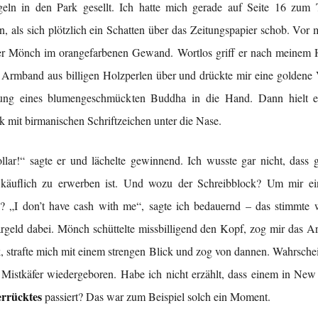
eln in den Park gesellt. Ich hatte mich gerade auf Seite 16 zum
, als sich plötzlich ein Schatten über das Zeitungspapier schob. Vor m
er Mönch im orangefarbenen Gewand. Wortlos griff er nach meinem 
 Armband aus billigen Holzperlen über und drückte mir eine goldene 
ung eines blumengeschmückten Buddha in die Hand. Dann hielt e
k mit birmanischen Schriftzeichen unter die Nase.
lar!“ sagte er und lächelte gewinnend. Ich wusste gar nicht, dass
 käuflich zu erwerben ist. Und wozu der Schreibblock? Um mir ei
n? „I don’t have cash with me“, sagte ich bedauernd – das stimmte w
rgeld dabei. Mönch schüttelte missbilligend den Kopf, zog mir das
 strafte mich mit einem strengen Blick und zog von dannen. Wahrsche
ls Mistkäfer wiedergeboren. Habe ich nicht erzählt, dass einem in Ne
rrücktes
passiert? Das war zum Beispiel solch ein Moment.