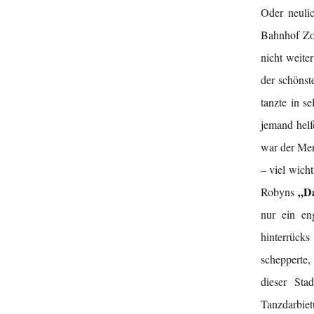
Oder neuli
Bahnhof Zoo
nicht weite
der schönst
tanzte in s
jemand helfe
war der Men
– viel wich
„D
Robyns
nur ein en
hinterrück
schepperte,
dieser Sta
Tanzdarbiet