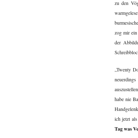
zu den Vög
warmgelesen
burmesisch
zog mir ein
der Abbild
Schreibbloc
„Twenty Dol
neuerdings
auszustelle
habe nie Ba
Handgelenk,
ich jetzt a
Tag was Ve