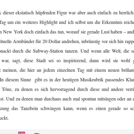
 dieser ekstatisch hüpfenden Figur war aber auch einfach zu herrlic
ag um ein weiteres Highlight und ich selbst um die Erkenntnis reiche
 New York doch einfach das tun, worauf sie gerade Lust haben – an
rituelle Armbänder für 20 Dollar andrehen, inbrünstig vor sich hin ra
bnackt durch die Subway-Station tanzen. Und wenn alle Welt, die 
ar, sagt, diese Stadt sei so inspirierend, dann wird sie wohl 
t meinen, die hier an jedem einzelnen Tag mit einem neuen brillan
 In diesem Sinne gibt es in der heutigen Musikrubrik passendes Kla
 Töne, zu denen es sich hervorragend durch diese und andere verrü
ässt. Und zu denen man durchaus auch mal spontan mitsingen oder an 
uzung das Tanzbein schwingen kann, wenn es einen gerade so s
uckt.