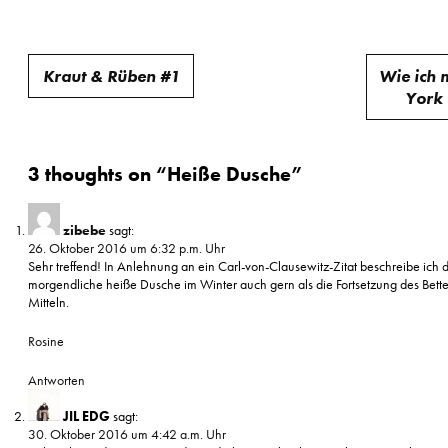
Beitragsnavigation
Kraut & Rüben #1
Wie ich
York 
3 thoughts on “
Heiße Dusche
”
zibebe
sagt:
26. Oktober 2016 um 6:32 p.m. Uhr
Sehr treffend! In Anlehnung an ein Carl-von-Clausewitz-Zitat beschreibe ich 
morgendliche heiße Dusche im Winter auch gern als die Fortsetzung des Bett
Mitteln.
Rosine
Antworten
JIL EDG
sagt:
30. Oktober 2016 um 4:42 a.m. Uhr