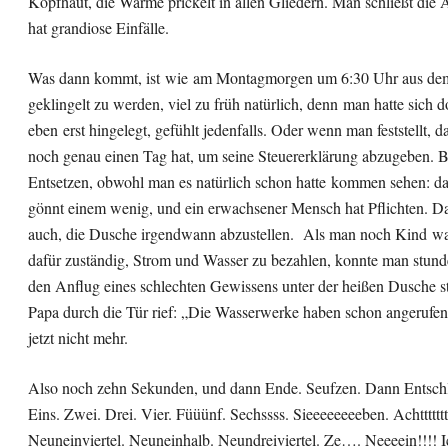
Kopfhaut, die Wärme prickelt in allen Gliedern. Man schließt die
hat grandiose Einfälle.
Was dann kommt, ist wie am Montagmorgen um 6:30 Uhr aus de
geklingelt zu werden, viel zu früh natürlich, denn man hatte sich 
eben erst hingelegt, gefühlt jedenfalls. Oder wenn man feststellt, 
noch genau einen Tag hat, um seine Steuererklärung abzugeben. 
Entsetzen, obwohl man es natürlich schon hatte kommen sehen: d
gönnt einem wenig, und ein erwachsener Mensch hat Pflichten. D
auch, die Dusche irgendwann abzustellen. Als man noch Kind wa
dafür zuständig, Strom und Wasser zu bezahlen, konnte man stun
den Anflug eines schlechten Gewissens unter der heißen Dusche st
Papa durch die Tür rief: „Die Wasserwerke haben schon angerufen
jetzt nicht mehr.
Also noch zehn Sekunden, und dann Ende. Seufzen. Dann Entschl
Eins. Zwei. Drei. Vier. Füüünf. Sechssss. Sieeeeeeeeben. Achttttttt
Neuneinviertel. Neuneinhalb. Neundreiviertel. Ze…. Neeeein!!!! Ic