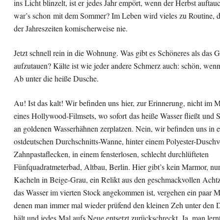
ins Licht blinzelt, ist er jedes Jahr empört, wenn der Herbst auftau
war’s schon mit dem Sommer? Im Leben wird vieles zu Routine, 
der Jahreszeiten komischerweise nie.
Jetzt schnell rein in die Wohnung. Was gibt es Schöneres als das G
aufzutauen? Kälte ist wie jeder andere Schmerz auch: schön, wenn 
Ab unter die heiße Dusche.
Au! Ist das kalt! Wir befinden uns hier, zur Erinnerung, nicht im
eines Hollywood-Filmsets, wo sofort das heiße Wasser fließt und S
an goldenen Wasserhähnen zerplatzen. Nein, wir befinden uns in e
ostdeutschen Durchschnitts-Wanne, hinter einem Polyester-Dusch
Zahnpastaflecken, in einem fensterlosen, schlecht durchlüfteten
Fünfquadratmeterbad, Altbau, Berlin. Hier gibt’s kein Marmor, nu
Kacheln in Beige-Grau, ein Relikt aus den geschmackvollen Achtz
das Wasser im vierten Stock angekommen ist, vergehen ein paar M
denen man immer mal wieder prüfend den kleinen Zeh unter den
hält und jedes Mal aufs Neue entsetzt zurückschreckt. Ja, man lernt