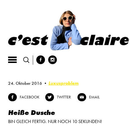
Skip
to
content
b
x
Luxusproblem
24. Oktober 2016
FACEBOOK
TWITTER
EMAIL
b
a
@
Heiße Dusche
BIN GLEICH FERTIG. NUR NOCH 10 SEKUNDEN!