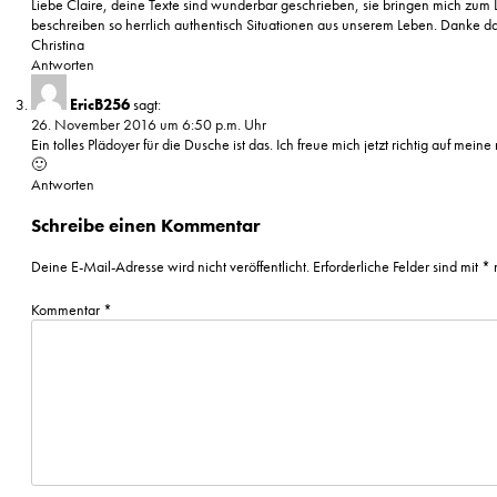
Liebe Claire, deine Texte sind wunderbar geschrieben, sie bringen mich zum
beschreiben so herrlich authentisch Situationen aus unserem Leben. Danke daf
Christina
Antworten
EricB256
sagt:
26. November 2016 um 6:50 p.m. Uhr
Ein tolles Plädoyer für die Dusche ist das. Ich freue mich jetzt richtig auf mei
🙂
Antworten
Schreibe einen Kommentar
Deine E-Mail-Adresse wird nicht veröffentlicht.
Erforderliche Felder sind mit
*
m
Kommentar
*