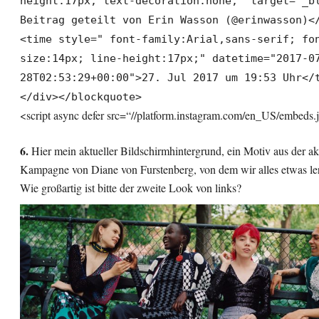
height:17px; text-decoration:none;" target="_b
Beitrag geteilt von Erin Wasson (@erinwasson)<
<time style=" font-family:Arial,sans-serif; fo
size:14px; line-height:17px;" datetime="2017-0
28T02:53:29+00:00">27. Jul 2017 um 19:53 Uhr</
</div></blockquote>
<script async defer src=“//platform.instagram.com/en_US/embeds.j
6.
Hier mein aktueller Bildschirmhintergrund, ein Motiv aus der ak
Kampagne von Diane von Furstenberg, von dem wir alles etwas le
Wie großartig ist bitte der zweite Look von links?