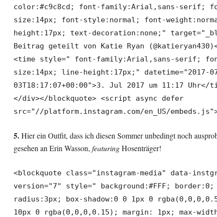
color:#c9c8cd; font-family:Arial,sans-serif; f
size:14px; font-style:normal; font-weight:norm
height:17px; text-decoration:none;" target="_b
Beitrag geteilt von Katie Ryan (@katieryan430)
<time style=" font-family:Arial,sans-serif; fo
size:14px; line-height:17px;" datetime="2017-0
03T18:17:07+00:00">3. Jul 2017 um 11:17 Uhr</t
</div></blockquote> <script async defer
src="//platform.instagram.com/en_US/embeds.js"
5.
Hier ein Outfit, dass ich diesen Sommer unbedingt noch auspro
gesehen an Erin Wasson,
featuring
Hosenträger!
<blockquote class="instagram-media" data-instg
version="7" style=" background:#FFF; border:0;
radius:3px; box-shadow:0 0 1px 0 rgba(0,0,0,0.
10px 0 rgba(0,0,0,0.15); margin: 1px; max-widt