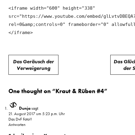
<iframe width="600" height="338"
src="https://www.youtube.com/embed/glLvtvDBEQA
rel=0&amp;controls=0" frameborder="0" allowful
</iframe>
Beitragsnavigation
Das Geräusch der
Das Glück
Verweigerung
der 
One thought on “
Kraut & Rüben #4
”
Dunja
sagt:
21. August 2017 um 5:23 p.m. Uhr
Das DvF Foto!!
Antworten