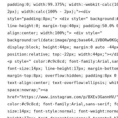
padding:0; width:99.375%; width:-webkit-calc(1
2px); width:calc(100% - 2px);"><div
style="padding:8px;"> <div style=" background:
line-height:0; margin-top:40px; padding:50.0% 
align:center; width:100%;"> <div style="
background:url(data:image/png;base64,iVBORw0KG
display:block; height:44px; margin:0 auto -44p
position:relative; top:-22px; width:44px;"></d
<p style=" color:#c9c8cd; font-family:Arial,sa
font-size:14px; line-height:17px; margin-botto
margin-top:8px; overflow:hidden; padding:8px 0
text-align:center; text-overflow:ellipsis; whi
space:nowrap;"><a
href="https://www.instagram.com/p/BXEv3GannHV/
color:#c9c8cd; font-family:Arial,sans-serif; f
size:14px; font-style:normal; font-weight:norm