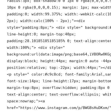
radius:3px; box-shadow:0 0 1px 0 rgba(0,0,0,0.
10px 0 rgba(0,0,0,0.15); margin: 1px; max-widt
padding:0; width:99.375%; width:-webkit-calc(1
2px); width:calc(100% - 2px);"><div
style="padding:8px;"> <div style=" background:
line-height:0; margin-top:40px;
padding:28.10185185185185% 0; text-align:cente
width:100%;"> <div style="
background:url(data:image/png;base64,iVBORw0KG
display:block; height:44px; margin:0 auto -44p
position:relative; top:-22px; width:44px;"></d
<p style=" color:#c9c8cd; font-family:Arial,sa
font-size:14px; line-height:17px; margin-botto
margin-top:8px; overflow:hidden; padding:8px 0
text-align:center; text-overflow:ellipsis; whi
space:nowrap;"><a
href="https://www.instagram.com/p/BWGBsHuDKxm/