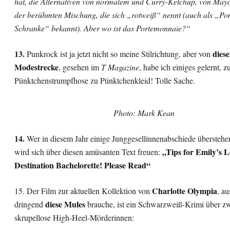
hat, die Alternativen von normalem und Curry-Ketchup, von May
der berühmten Mischung, die sich „rotweiß“ nennt (auch als „P
Schranke“ bekannt). Aber wo ist das Portemonnaie?“
13.
diese
Punkrock ist ja jetzt nicht so meine Stilrichtung, aber von
Modestrecke
, gesehen im
T Magazine
, habe ich einiges gelernt, z
Pünktchenstrumpfhose zu Pünktchenkleid! Tolle Sache.
Photo: Mark Kean
14.
Wer in diesem Jahr einige Junggesellinnenabschiede überstehe
„Tips for Emily’s 
wird sich über diesen amüsanten Text freuen:
Destination Bachelorette! Please Read“
Charlotte Olympia
15. Der Film zur aktuellen Kollektion von
, au
diese Mules
dringend
brauche, ist ein Schwarzweiß-Krimi über z
skrupellose High-Heel-Mörderinnen: