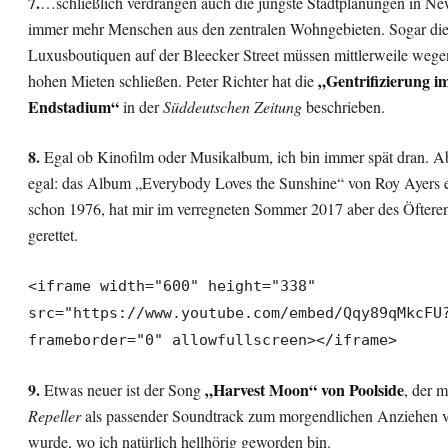
7.
…schließlich verdrängen auch die jüngste Stadtplanungen in N
immer mehr Menschen aus den zentralen Wohngebieten. Sogar di
Luxusboutiquen auf der Bleecker Street müssen mittlerweile wege
„Gentrifizierung i
hohen Mieten schließen. Peter Richter hat die
Endstadium“
in der
Süddeutschen Zeitung
beschrieben.
8.
Egal ob Kinofilm oder Musikalbum, ich bin immer spät dran. Abe
egal: das Album „Everybody Loves the Sunshine“ von Roy Ayers 
schon 1976, hat mir im verregneten Sommer 2017 aber des Öftere
gerettet.
<iframe width="600" height="338"
src="https://www.youtube.com/embed/Qqy89qMkcFU
frameborder="0" allowfullscreen></iframe>
9.
„Harvest Moon“ von Poolside
Etwas neuer ist der Song
, der m
Repeller
als passender Soundtrack zum morgendlichen Anziehen v
wurde, wo ich natürlich hellhörig geworden bin.