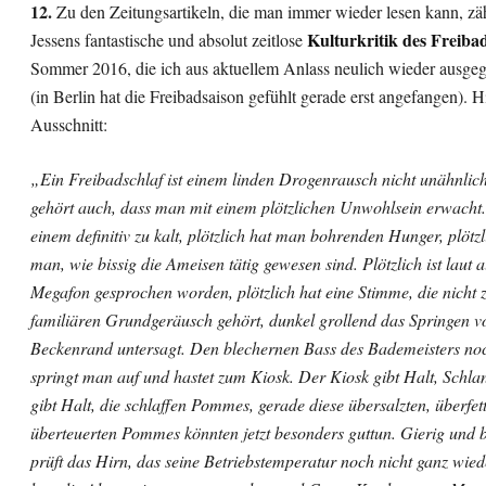
12.
Zu den Zeitungsartikeln, die man immer wieder lesen kann, zäh
Kulturkritik des Freiba
Jessens fantastische und absolut zeitlose
Sommer 2016, die ich aus aktuellem Anlass neulich wieder ausge
(in Berlin hat die Freibadsaison gefühlt gerade erst angefangen). H
Ausschnitt:
„Ein Freibadschlaf ist einem linden Drogenrausch nicht unähnlic
gehört auch, dass man mit einem plötzlichen Unwohlsein erwacht. P
einem definitiv zu kalt, plötzlich hat man bohrenden Hunger, plötz
man, wie bissig die Ameisen tätig gewesen sind. Plötzlich ist laut 
Megafon gesprochen worden, plötzlich hat eine Stimme, die nicht
familiären Grundgeräusch gehört, dunkel grollend das Springen 
Beckenrand untersagt. Den blechernen Bass des Bademeisters no
springt man auf und hastet zum Kiosk. Der Kiosk gibt Halt, Schla
gibt Halt, die schlaffen Pommes, gerade diese übersalzten, überfet
überteuerten Pommes könnten jetzt besonders guttun. Gierig un
prüft das Hirn, das seine Betriebstemperatur noch nicht ganz wi