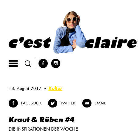
Skip
to
content
b
x
Kultur
18. August 2017
FACEBOOK
TWITTER
EMAIL
b
a
@
Kraut & Rüben #4
DIE INSPIRATIONEN DER WOCHE