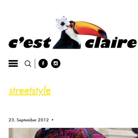
Skip
to
content
b
x
streetstyle
23. September 2012