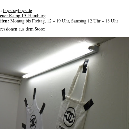
:
boysboyboys.de
euer Kamp 19, Hamburg
iten:
Montag bis Freitag, 12 – 19 Uhr, Samstag 12 Uhr – 18 Uhr
ressionen aus dem Store: