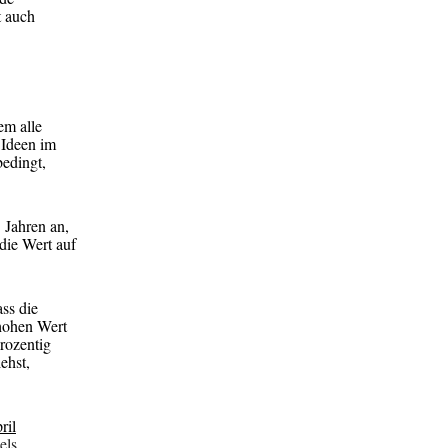
t auch
em alle
 Ideen im
bedingt,
Jahren an,
die Wert auf
ass die
 hohen Wert
prozentig
ehst,
ril
els