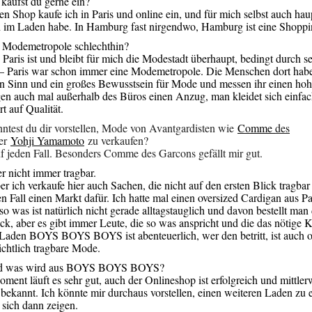
aufst du gerne ein?
n Shop kaufe ich in Paris und online ein, und für mich selbst auch hau
h im Laden habe. In Hamburg fast nirgendwo, Hamburg ist eine Shopp
Modemetropole schlechthin?
 Paris ist und bleibt für mich die Modestadt überhaupt, bedingt durch s
– Paris war schon immer eine Modemetropole. Die Menschen dort habe
n Sinn und ein großes Bewusstsein für Mode und messen ihr einen hoh
en auch mal außerhalb des Büros einen Anzug, man kleidet sich einfac
t auf Qualität.
test du dir vorstellen, Mode von Avantgardisten wie
Comme
des
er
Yohji Yamamoto
zu verkaufen?
f jeden Fall. Besonders Comme des Garcons gefällt mir gut.
 nicht immer tragbar.
er ich verkaufe hier auch Sachen, die nicht auf den ersten Blick tragbar
en Fall einen Markt dafür. Ich hatte mal einen oversized Cardigan aus Pai
o was ist natürlich nicht gerade alltagstauglich und davon bestellt ma
ck, aber es gibt immer Leute, die so was anspricht und die das nötige 
Laden BOYS BOYS BOYS ist abenteuerlich, wer den betritt, ist auch o
ichtlich tragbare Mode.
 was wird aus BOYS BOYS BOYS?
ent läuft es sehr gut, auch der Onlineshop ist erfolgreich und mittler
bekannt. Ich könnte mir durchaus vorstellen, einen weiteren Laden zu 
 sich dann zeigen.