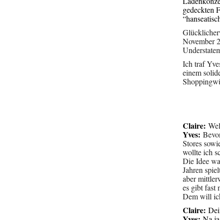
Ladenkonzep
gedeckten F
“hanseatisc
Glücklicher
November 2
Understatem
Ich traf Yv
einem solid
Shoppingwü
Claire:
Wel
Yves:
Bevor
Stores sowi
wollte ich 
Die Idee wa
Jahren spie
aber mittle
es gibt fast
Dem will i
Claire:
Dein
Yves:
Na ja