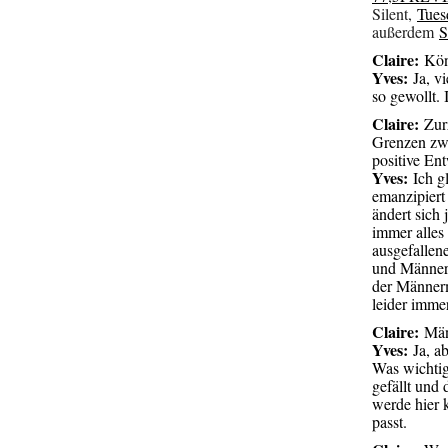
Silent,
Tues
außerdem
S
Claire:
Kön
Yves:
Ja, vi
so gewollt. 
Claire:
Zurz
Grenzen zwi
positive En
Yves:
Ich gl
emanzipiert
ändert sich 
immer alles
ausgefallen
und Männer 
der Männerm
leider imme
Claire:
Männ
Yves:
Ja, ab
Was wichtig 
gefällt und 
werde hier 
passt.