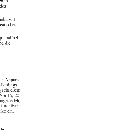
en in
 des
nke seit
eatisches
p, und bei
nd die
an Apparel
llerdings
 schließen:
 Vor 15, 20
ngesiedelt,
 furchtbar,
iko ein.
ode