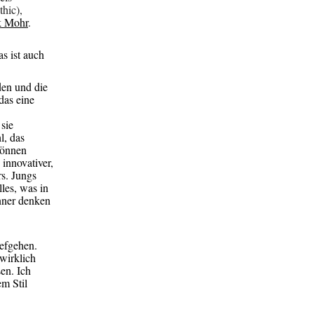
hic),
k
Mohr
.
s ist auch
den und die
das eine
sie
l, das
 können
innovativer,
rs. Jungs
les, was in
nner denken
iefgehen.
 wirklich
sen. Ich
m Stil