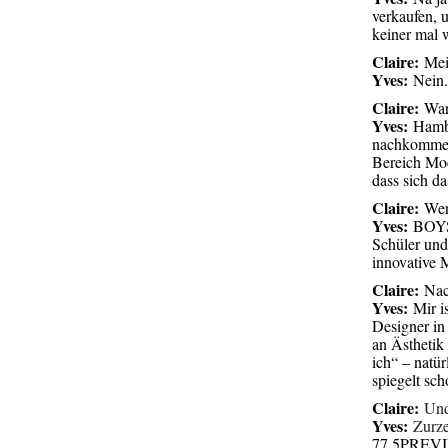
verkaufen, 
keiner mal 
Claire:
Mein
Yves:
Nein.
Claire:
War
Yves:
Hambur
nachkommen 
Bereich Mod
dass sich d
Claire:
Wer
Yves:
BOYS 
Schüler und
innovative 
Claire:
Nach
Yves:
Mir is
Designer in
an Ästhetik 
ich“ – natür
spiegelt sc
Claire:
Und 
Yves:
Zurze
77
,
5PREV