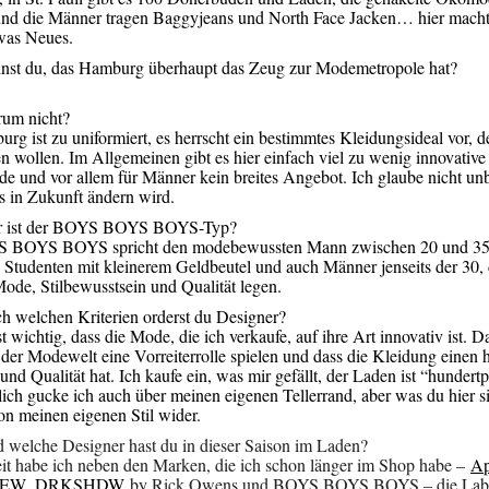
und die Männer tragen Baggyjeans und North Face Jacken… hier mach
was Neues.
st du, das Hamburg überhaupt das Zeug zur Modemetropole hat?
um nicht?
g ist zu uniformiert, es herrscht ein bestimmtes Kleidungsideal vor, d
wollen. Im Allgemeinen gibt es hier einfach viel zu wenig innovative
e und vor allem für Männer kein breites Angebot. Ich glaube nicht un
as in Zukunft ändern wird.
 ist der BOYS BOYS BOYS-Typ?
BOYS BOYS spricht den modebewussten Mann zwischen 20 und 35 
 Studenten mit kleinerem Geldbeutel und auch Männer jenseits der 30, 
Mode, Stilbewusstsein und Qualität legen.
 welchen Kriterien orderst du Designer?
t wichtig, dass die Mode, die ich verkaufe, auf ihre Art innovativ ist. D
 der Modewelt eine Vorreiterrolle spielen und dass die Kleidung einen
und Qualität hat. Ich kaufe ein, was mir gefällt, der Laden ist “hundert
lich gucke ich auch über meinen eigenen Tellerrand, aber was du hier si
hon meinen eigenen Stil wider.
welche Designer hast du in dieser Saison im Laden?
it habe ich neben den Marken, die ich schon länger im Shop habe –
Ap
IEW
,
DRKSHDW
by Rick Owens und BOYS BOYS BOYS – die Lab