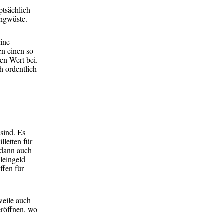
ptsächlich
ingwüste.
eine
n einen so
en Wert bei.
h ordentlich
 sind. Es
lletten für
n dann auch
Kleingeld
ffen für
weile auch
eröffnen, wo