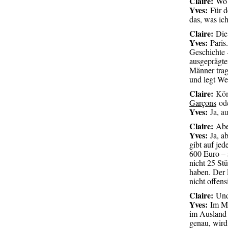
Claire:
Wo k
Yves:
Für de
das, was ic
Claire:
Die 
Yves:
Paris.
Geschichte 
ausgeprägte
Männer trag
und legt Wer
Claire:
Könn
Garçons
od
Yves:
Ja, au
Claire:
Aber
Yves:
Ja, ab
gibt auf jed
600 Euro – s
nicht 25 Stü
haben. Der 
nicht offens
Claire:
Und
Yves:
Im Mom
im Ausland 
genau, wird