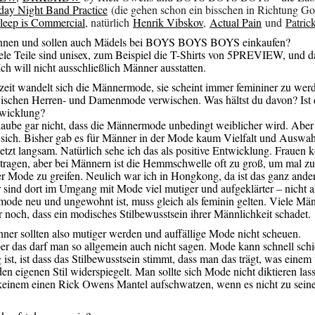
day Night Band Practice
(die gehen schon ein bisschen in Richtung Got
leep is Commercial
, natürlich
Henrik Vibskov
,
Actual Pain
und
Patric
nen und sollen auch Mädels bei BOYS BOYS BOYS einkaufen?
ele Teile sind unisex, zum Beispiel die T-Shirts von 5PREVIEW, und da
Ich will nicht ausschließlich Männer ausstatten.
eit wandelt sich die Männermode, sie scheint immer femininer zu wer
schen Herren- und Damenmode verwischen. Was hältst du davon? Ist 
twicklung?
aube gar nicht, dass die Männermode unbedingt weiblicher wird. Aber 
 sich. Bisher gab es für Männer in der Mode kaum Vielfalt und Auswah
jetzt langsam. Natürlich sehe ich das als positive Entwicklung. Frauen
 tragen, aber bei Männern ist die Hemmschwelle oft zu groß, um mal zu 
er Mode zu greifen. Neulich war ich in Hongkong, da ist das ganz ande
sind dort im Umgang mit Mode viel mutiger und aufgeklärter – nicht al
ode neu und ungewohnt ist, muss gleich als feminin gelten. Viele Mä
r noch, dass ein modisches Stilbewusstsein ihrer Männlichkeit schadet.
er sollten also mutiger werden und auffällige Mode nicht scheuen.
er das darf man so allgemein auch nicht sagen. Mode kann schnell sch
ist, ist dass das Stilbewusstsein stimmt, dass man das trägt, was einem
den eigenen Stil widerspiegelt. Man sollte sich Mode nicht diktieren las
keinem einen Rick Owens Mantel aufschwatzen, wenn es nicht zu seine