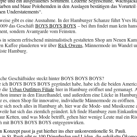
te und ein ausgefallenes Sortiment. Lederne Segelschuhe, Wachsjack
arben und blaue Polohemden in den Auslagen bestätigen das Vorurteil
hen Understatements“.
weise gibt es eine Ausnahme. In der Hamburger Schanze führt Yves Ha
009 das Geschäft
BOYS
BOYS BOYS
– bei ihm findet man kein hans
ent, sondern Avantgarde vom Feinsten.
es in seinem erfrischend minimalistisch gestalteten Shop am Neuen Kam
en Kaffee plauderten wir über
Rick
Owens
, Männermode im Wandel u
ste Hamburg.
che Geschäftsidee steckt hinter BOYS BOYS BOYS?
 ich BOYS BOYS BOYS gegründet habe, habe ich die beiden Americ
e die
Urban
Outfitters Filiale
hier in Hamburg eröffnet und gemanagt. A
schon immer in den Einzelhandel, und außerdem eine Lücke in Hamburg
r es, einen Shop für innovative, individuelle Männermode zu eröffnen.
lte sich noch alles in Hamburg ab, hier war die Mode- und Musikszene a
rweile hat sich das ziemlich geändert. Ich finde Hamburg zum Einkaufen
 nur Ketten, und was Mode betrifft, gehen hier wenige Leute mal ein Ris
ch mit BOYS BOYS BOYS entgegenwirken.
 Konzept passt ja gut hierher ins eher unkonventionelle St. Pauli.
, in St. Pauli gibt es 100 Dönerbuden und Läden, die gehäkelte Ökom