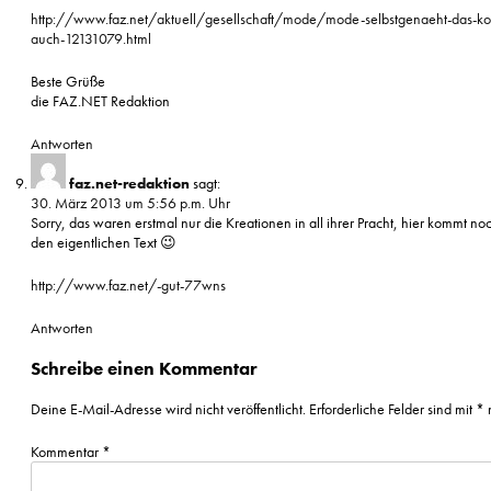
http://www.faz.net/aktuell/gesellschaft/mode/mode-selbstgenaeht-das-ko
auch-12131079.html
Beste Grüße
die FAZ.NET Redaktion
Antworten
faz.net-redaktion
sagt:
30. März 2013 um 5:56 p.m. Uhr
Sorry, das waren erstmal nur die Kreationen in all ihrer Pracht, hier kommt noc
den eigentlichen Text 😉
http://www.faz.net/-gut-77wns
Antworten
Schreibe einen Kommentar
Deine E-Mail-Adresse wird nicht veröffentlicht.
Erforderliche Felder sind mit
*
m
Kommentar
*