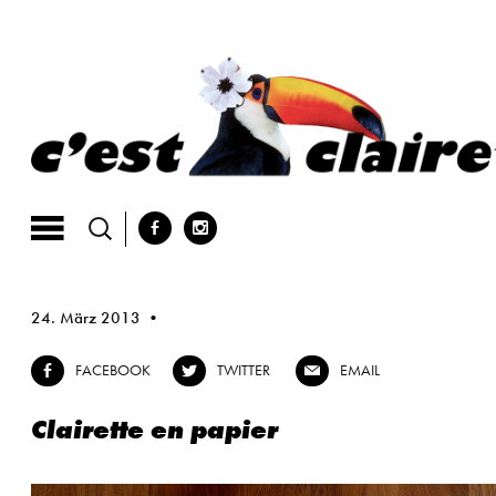
Skip
to
content
b
x
24. März 2013
FACEBOOK
TWITTER
EMAIL
b
a
@
Clairette en papier