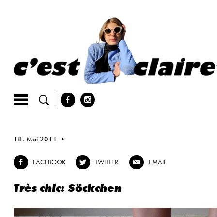
Skip
to
content
b
x
18. Mai 2011
FACEBOOK
TWITTER
EMAIL
b
a
@
Très chic: Söckchen