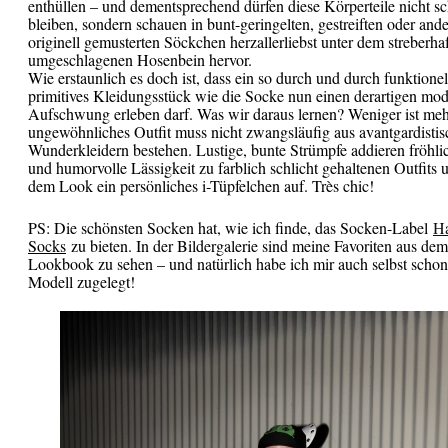
enthüllen – und dementsprechend dürfen diese Körperteile nicht 
bleiben, sondern schauen in bunt-geringelten, gestreiften oder and
originell gemusterten Söckchen herzallerliebst unter dem streberhaf
umgeschlagenen Hosenbein hervor.
Wie erstaunlich es doch ist, dass ein so durch und durch funktione
primitives Kleidungsstück wie die Socke nun einen derartigen mo
Aufschwung erleben darf. Was wir daraus lernen? Weniger ist meh
ungewöhnliches Outfit muss nicht zwangsläufig aus avantgardisti
Wunderkleidern bestehen. Lustige, bunte Strümpfe addieren fröhl
und humorvolle Lässigkeit zu farblich schlicht gehaltenen Outfits 
dem Look ein persönliches i-Tüpfelchen auf. Très chic!
PS: Die schönsten Socken hat, wie ich finde, das Socken-Label
H
Socks
zu bieten. In der Bildergalerie sind meine Favoriten aus dem
Lookbook zu sehen – und natürlich habe ich mir auch selbst schon
Modell zugelegt!