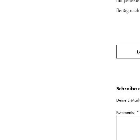
mit perfekte
fleißig nac
Beitrag
L
Schreibe
Deine E-Mail-A
Kommentar
*