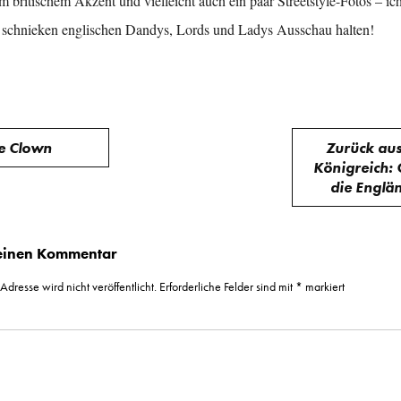
m britischem Akzent und vielleicht auch ein paar Streetstyle-Fotos – i
h schnieken englischen Dandys, Lords und Ladys Ausschau halten!
snavigation
e Clown
Zurück au
Königreich:
die Englä
 einen Kommentar
dresse wird nicht veröffentlicht.
Erforderliche Felder sind mit
*
markiert