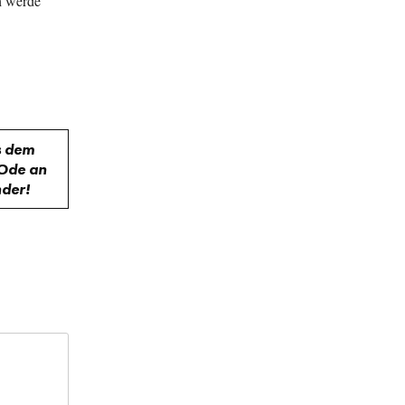
ch werde
s dem
 Ode an
nder!