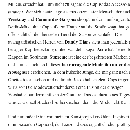
Milieus erreicht hat – um nicht zu sagen: die Cap ist das Accessoi
moment
. Wer sich heutzutage als modebewusster Mensch, der auc
Weekday
Comme des Garçons
und
shoppt, in der Hamburger S
Berlin-Mitte ohne Cap auf dem Haupte auf die Straße wagt, hat g
offensichtlich den heißesten Trend der Saison verschlafen. Die
Dandy Diary
avantgardistischen Herren von
sieht man jedenfalls 
Acne
besagter Kopfbedeckung umher wandeln, sogar
hat sternen
Supreme
Kappen im Sortiment,
ist eine der begehrtesten Marken 
hervorragende Modefilm unter dem
und nun ist auch noch dieser
Homegame
erschienen, in dem hübsche Jungs, die mir ganz nach 
Ghettokids aussehen und natürlich Basketball spielen, Caps tragen
wir also? Die Modewelt erlebt derzeit eine Fusion der einstigen
Vorstadtsilouniform mit feinster Couture. Dass es dazu eines Tag
würde, war selbstredend vorherzusehen, denn die Mode liebt Kontr
Und nun möchte ich von meinem Kunstprojekt erzählen. Inspirier
omnipräsenten Captrend, der Liaison dieses eigentlich eher prollig