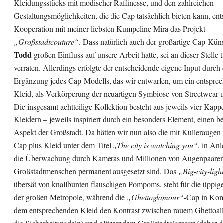
Kleidungsstücks mit modischer Raffinesse, und den zahlreichen
Gestaltungsmöglichkeiten, die die Cap tatsächlich bieten kann, ent
Kooperation mit meiner liebsten Kumpeline Mira das Projekt
„Großstadtcouture“
. Dass natürlich auch der großartige Cap-Kün
Todd
großen Einfluss auf unsere Arbeit hatte, sei an dieser Stelle 
verraten. Allerdings erfolgte der entscheidende eigene Input durch 
Ergänzung jedes Cap-Modells, das wir entwarfen, um ein entspre
Kleid, als Verkörperung der neuartigen Symbiose von Streetwear 
Die insgesamt achtteilige Kollektion besteht aus jeweils vier Kapp
Kleidern – jeweils inspiriert durch ein besonders Element, einen 
Aspekt der Großstadt. Da hätten wir nun also die mit Kulleraugen 
Cap plus Kleid unter dem Titel
„The city is watching you“
, in An
die Überwachung durch Kameras und Millionen von Augenpaaren,
Großstadtmenschen permanent ausgesetzt sind. Das
„Big-city-ligh
übersät von knallbunten flauschigen Pompoms, steht für die üppige
der großen Metropole, während die
„Ghettoglamour“
-Cap in Kom
dem entsprechenden Kleid den Kontrast zwischen rauem Ghettoall
die Sicherheitsnadeln) und glitzerndem Großstadtglamour (daher d