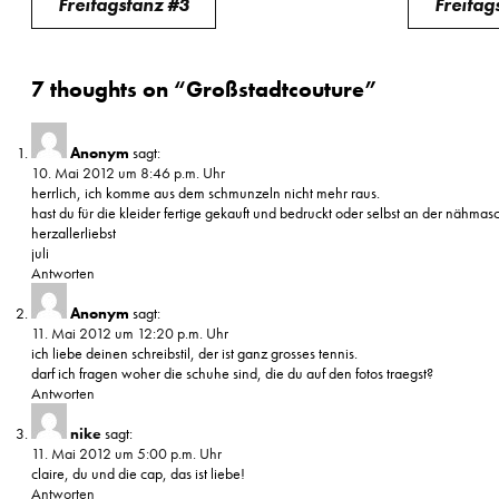
Freitagstanz #3
Freitag
7 thoughts on “
Großstadtcouture
”
Anonym
sagt:
10. Mai 2012 um 8:46 p.m. Uhr
herrlich, ich komme aus dem schmunzeln nicht mehr raus.
hast du für die kleider fertige gekauft und bedruckt oder selbst an der nähma
herzallerliebst
juli
Antworten
Anonym
sagt:
11. Mai 2012 um 12:20 p.m. Uhr
ich liebe deinen schreibstil, der ist ganz grosses tennis.
darf ich fragen woher die schuhe sind, die du auf den fotos traegst?
Antworten
nike
sagt:
11. Mai 2012 um 5:00 p.m. Uhr
claire, du und die cap, das ist liebe!
Antworten