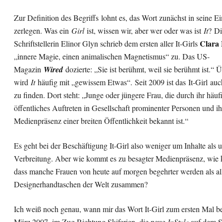
Zur Definition des Begriffs lohnt es, das Wort zunächst in seine Ei
zerlegen. Was ein
Girl
ist, wissen wir, aber wer oder was ist
It
? Di
Clara
Schriftstellerin Elinor Glyn schrieb dem ersten aller It-Girls
„innere Magie, einen animalischen Magnetismus“ zu. Das US-
Magazin
Wired
dozierte: „Sie ist berühmt, weil sie berühmt ist.“ Ü
wird
It
häufig mit „gewissem Etwas“. Seit 2009 ist das It-Girl a
zu finden. Dort steht: „Junge oder jüngere Frau, die durch ihr häuf
öffentliches Auftreten in Gesellschaft prominenter Personen und ih
Medienpräsenz einer breiten Öffentlichkeit bekannt ist.“
Es geht bei der Beschäftigung It-Girl also weniger um Inhalte als 
Verbreitung. Aber wie kommt es zu besagter Medienpräsenz, wie
dass manche Frauen von heute auf morgen begehrter werden als al
Designerhandtaschen der Welt zusammen?
Ich weiß noch genau, wann mir das Wort It-Girl zum ersten Mal b
März 2007, im Zug Richtung Skiferien, die neue
InStyle
auf dem S