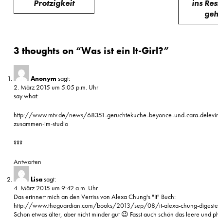
Protzigkeit
ins Re
ge
3 thoughts on “
Was ist ein It-Girl?
”
Anonym
sagt:
2. März 2015 um 5:05 p.m. Uhr
say what:
http://www.mtv.de/news/68351-geruchtekuche-beyonce-und-cara-delevi
zusammen-im-studio
???
Antworten
Lisa
sagt:
4. März 2015 um 9:42 a.m. Uhr
Das erinnert mich an den Verriss von Alexa Chung's "It" Buch:
http://www.theguardian.com/books/2013/sep/08/it-alexa-chung-digeste
Schon etwas älter, aber nicht minder gut 😉 Fasst auch schön das leere und p