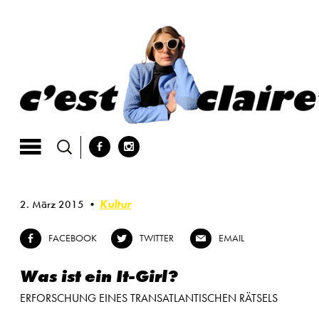
Skip
to
content
b
x
Kultur
2. März 2015
FACEBOOK
TWITTER
EMAIL
b
a
@
Was ist ein It-Girl?
ERFORSCHUNG EINES TRANSATLANTISCHEN RÄTSELS