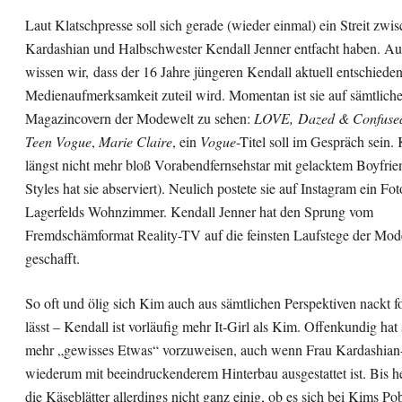
Laut Klatschpresse soll sich gerade (wieder einmal) ein Streit zw
Kardashian und Halbschwester Kendall Jenner entfacht haben. A
wissen wir, dass der 16 Jahre jüngeren Kendall aktuell entschiede
Medienaufmerksamkeit zuteil wird. Momentan ist sie auf sämtlic
Magazincovern der Modewelt zu sehen:
LOVE, Dazed & Confuse
Teen Vogue
,
Marie Claire
, ein
Vogue
-Titel soll im Gespräch sein. 
längst nicht mehr bloß Vorabendfernsehstar mit gelacktem Boyfrie
Styles hat sie abserviert). Neulich postete sie auf Instagram ein Fo
Lagerfelds Wohnzimmer. Kendall Jenner hat den Sprung vom
Fremdschämformat Reality-TV auf die feinsten Laufstege der Mod
geschafft.
So oft und ölig sich Kim auch aus sämtlichen Perspektiven nackt f
lässt – Kendall ist vorläufig mehr It-Girl als Kim. Offenkundig hat 
mehr „gewisses Etwas“ vorzuweisen, auch wenn Frau Kardashian
wiederum mit beeindruckenderem Hinterbau ausgestattet ist. Bis he
die Käseblätter allerdings nicht ganz einig, ob es sich bei Kims 