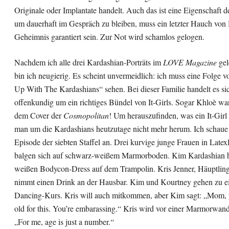
Originale oder Implantate handelt. Auch das ist eine Eigenschaft de
um dauerhaft im Gespräch zu bleiben, muss ein letzter Hauch vo
Geheimnis garantiert sein. Zur Not wird schamlos gelogen.
Nachdem ich alle drei Kardashian-Porträts im
LOVE Magazine
gel
bin ich neugierig. Es scheint unvermeidlich: ich muss eine Folge 
Up With The Kardashians“ sehen. Bei dieser Familie handelt es si
offenkundig um ein richtiges Bündel von It-Girls. Sogar Khloè war
dem Cover der
Cosmopolitan
! Um herauszufinden, was ein It-Girl
man um die Kardashians heutzutage nicht mehr herum. Ich schaue 
Episode der siebten Staffel an. Drei kurvige junge Frauen in Latex
balgen sich auf schwarz-weißem Marmorboden. Kim Kardashian h
weißen Bodycon-Dress auf dem Trampolin. Kris Jenner, Häuptling
nimmt einen Drink an der Hausbar. Kim und Kourtney gehen zu e
Dancing-Kurs. Kris will auch mitkommen, aber Kim sagt: „Mom, 
old for this. You’re embarassing.“ Kris wird vor einer Marmorwand
„For me, age is just a number.“