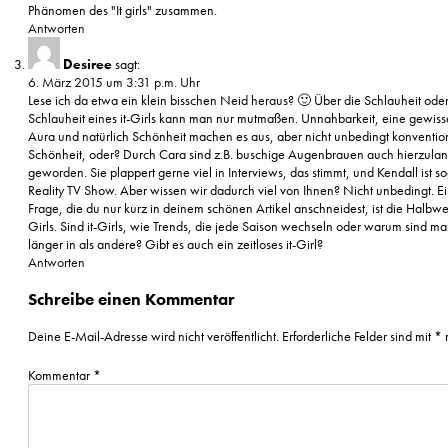
Phänomen des "It girls" zusammen.
Antworten
Desiree
sagt:
6. März 2015 um 3:31 p.m. Uhr
Lese ich da etwa ein klein bisschen Neid heraus? 🙂 Über die Schlauheit oder
Schlauheit eines it-Girls kann man nur mutmaßen. Unnahbarkeit, eine gewiss
Aura und natürlich Schönheit machen es aus, aber nicht unbedingt konventio
Schönheit, oder? Durch Cara sind z.B. buschige Augenbrauen auch hierzulan
geworden. Sie plappert gerne viel in Interviews, das stimmt, und Kendall ist so
Reality TV Show. Aber wissen wir dadurch viel von Ihnen? Nicht unbedingt. 
Frage, die du nur kurz in deinem schönen Artikel anschneidest, ist die Halbwert
Girls. Sind it-Girls, wie Trends, die jede Saison wechseln oder warum sind m
länger in als andere? Gibt es auch ein zeitloses it-Girl?
Antworten
Schreibe einen Kommentar
Deine E-Mail-Adresse wird nicht veröffentlicht.
Erforderliche Felder sind mit
*
m
Kommentar
*