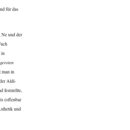
nd für das
l Ne und der
Fach
 in
ngeroten
t man in
der Aldi-
d feststellte,
ts (offenbar
Ästhetik und