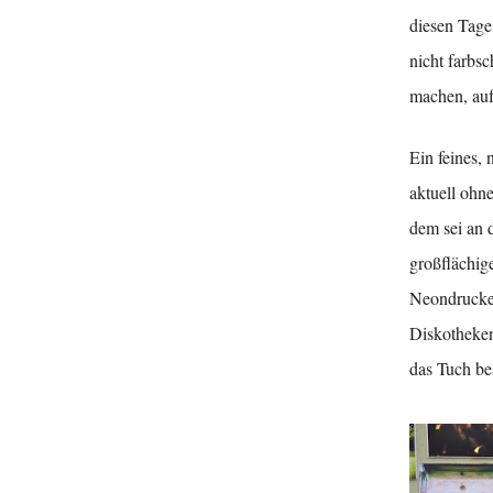
diesen Tage
nicht farbs
machen, auf
Ein feines,
aktuell ohn
dem sei an 
großflächig
Neondrucken 
Diskotheken
das Tuch be