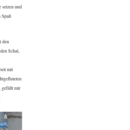
e setzen und
h Spaß
i den
den Schal,
eit mit
htgefluteten
gefällt mir
.