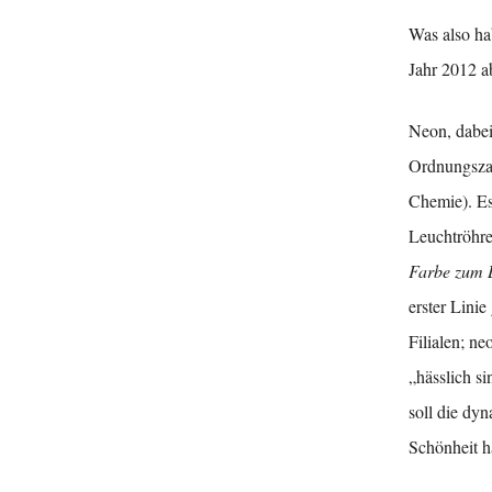
Was also ha
Jahr 2012 ab
Neon, dabei
Ordnungszah
Chemie). Es
Leuchtröhre
Farbe zum 
erster Lini
Filialen; n
„hässlich si
soll die dy
Schönheit ha