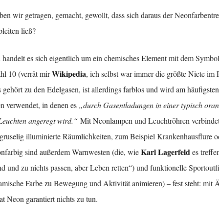
ben wir getragen, gemacht, gewollt, dass sich daraus der Neonfarbentre
leiten ließ?
 handelt es sich eigentlich um ein chemisches Element mit dem Symbo
Wikipedia
l 10 (verrät mir
, ich selbst war immer die größte Niete im 
 gehört zu den Edelgasen, ist allerdings farblos und wird am häufigsten
n verwendet, in denen es
„durch Gasentladungen in einer typisch ora
Leuchten angeregt wird.“
Mit Neonlampen und Leuchtröhren verbinde
e gruselig illuminierte Räumlichkeiten, zum Beispiel Krankenhausflure o
Karl Lagerfeld
eonfarbig sind außerdem Warnwesten (die, wie
es treffen
nd und zu nichts passen, aber Leben retten“) und funktionelle Sportoutfi
namische Farbe zu Bewegung und Aktivität animieren) – fest steht: mit 
t Neon garantiert nichts zu tun.