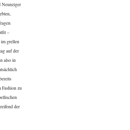
d Neunziger
ebten,
fragen
tfit –
im grellen
tag auf der
n also in
tsächlich
bereits
h Fashion zu
ellischen
reifend der