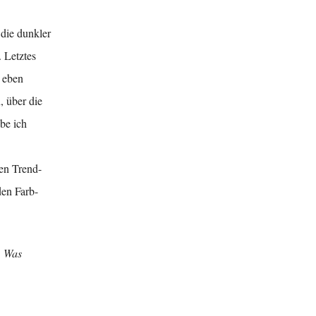
 die dunkler
 Letztes
d eben
, über die
be ich
ten Trend-
den Farb-
. Was