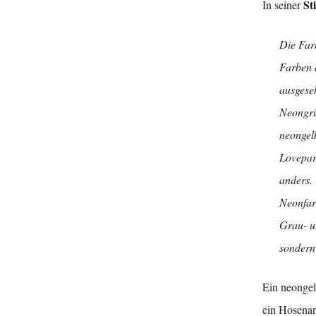
St
In seiner
Die Farb
Farben d
ausgeseh
Neongrü
neongel
Lovepar
anders.
Neonfarb
Grau- un
sondern
Ein neonge
ein Hosenan