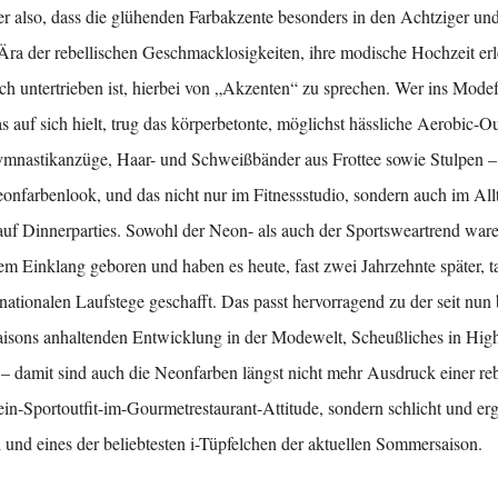
 also, dass die glühenden Farbakzente besonders in den Achtziger un
 Ära der rebellischen Geschmacklosigkeiten, ihre modische Hochzeit erl
ch untertrieben ist, hierbei von „Akzenten“ zu sprechen. Wer ins Mode
 auf sich hielt, trug das körperbetonte, möglichst hässliche Aerobic-Ou
mnastikanzüge, Haar- und Schweißbänder aus Frottee sowie Stulpen – 
onfarbenlook, und das nicht nur im Fitnessstudio, sondern auch im All
auf Dinnerparties. Sowohl der Neon- als auch der Sportsweartrend ware
m Einklang geboren und haben es heute, fast zwei Jahrzehnte später, ta
rnationalen Laufstege geschafft. Das passt hervorragend zu der seit nun 
isons anhaltenden Entwicklung in der Modewelt, Scheußliches in Hig
– damit sind auch die Neonfarben längst nicht mehr Ausdruck einer reb
ein-Sportoutfit-im-Gourmetrestaurant-Attitude, sondern schlicht und erg
i und eines der beliebtesten i-Tüpfelchen der aktuellen Sommersaison.