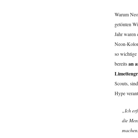
Warum Neon 
getönten Wi
Jahr waren e
Neon-Kolori
so wichtige
an a
bereits
Limetteng
Scouts, sind
Hype verant
„Ich er
die Men
machen