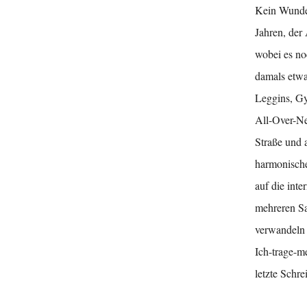
Kein Wunder
Jahren, der
wobei es no
damals etwas
Leggins, Gy
All-Over-Ne
Straße und 
harmonische
auf die inte
mehreren Sa
verwandeln 
Ich-trage-m
letzte Schre