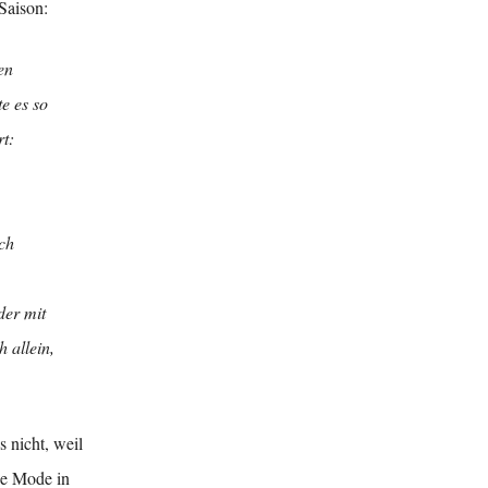
Saison:
en
e es so
rt:
ch
der mit
 allein,
 nicht, weil
ie Mode in