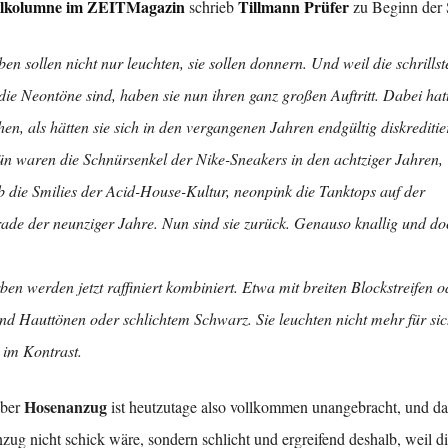
ilkolumne im ZEITMagazin
Tillmann Prüfer
schrieb
zu Beginn der 
en sollen nicht nur leuchten, sie sollen donnern. Und weil die schrillst
ie Neontöne sind, haben sie nun ihren ganz großen Auftritt. Dabei hatt
en, als hätten sie sich in den vergangenen Jahren endgültig diskreditie
n waren die Schnürsenkel der Nike-Sneakers in den achtziger Jahren,
b die Smilies der Acid-House-Kultur, neonpink die Tanktops auf der
ade der neunziger Jahre. Nun sind sie zurück. Genauso knallig und do
en werden jetzt raffiniert kombiniert. Etwa mit breiten Blockstreifen o
d Hauttönen oder schlichtem Schwarz. Sie leuchten nicht mehr für sich
 im Kontrast.
Hosenanzug
lber
ist heutzutage also vollkommen unangebracht, und das
zug nicht schick wäre, sondern schlicht und ergreifend deshalb, weil d