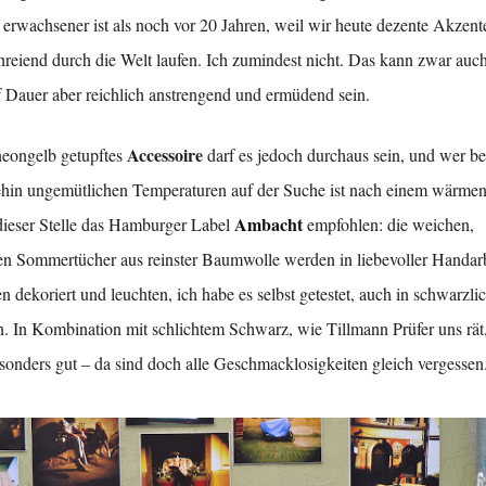
 erwachsener ist als noch vor 20 Jahren, weil wir heute dezente Akzent
chreiend durch die Welt laufen. Ich zumindest nicht. Das kann zwar auc
 Dauer aber reichlich anstrengend und ermüdend sein.
Accessoire
 neongelb getupftes
darf es jedoch durchaus sein, und wer be
ehin ungemütlichen Temperaturen auf der Suche ist nach einem wärmen
Ambacht
dieser Stelle das Hamburger Label
empfohlen: die weichen,
en Sommertücher aus reinster Baumwolle werden in liebevoller Handarb
dekoriert und leuchten, ich habe es selbst getestet, auch in schwarzlic
. In Kombination mit schlichtem Schwarz, wie Tillmann Prüfer uns rät, 
sonders gut – da sind doch alle Geschmacklosigkeiten gleich vergessen