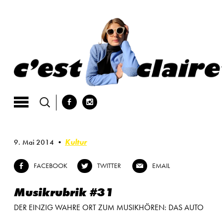
Skip
to
content
b
x
Kultur
9. Mai 2014
FACEBOOK
TWITTER
EMAIL
b
a
@
Musikrubrik #31
DER EINZIG WAHRE ORT ZUM MUSIKHÖREN: DAS AUTO