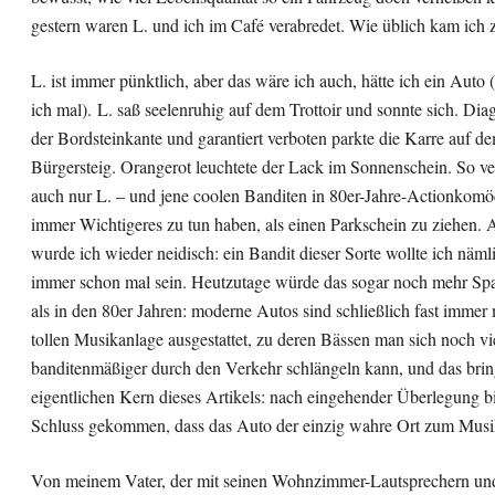
gestern waren L. und ich im Café verabredet. Wie üblich kam ich z
L. ist immer pünktlich, aber das wäre ich auch, hätte ich ein Auto 
ich mal). L. saß seelenruhig auf dem Trottoir und sonnte sich. Dia
der Bordsteinkante und garantiert verboten parkte die Karre auf d
Bürgersteig. Orangerot leuchtete der Lack im Sonnenschein. So v
auch nur L. – und jene coolen Banditen in 80er-Jahre-Actionkomö
immer Wichtigeres zu tun haben, als einen Parkschein zu ziehen. A
wurde ich wieder neidisch: ein Bandit dieser Sorte wollte ich näml
immer schon mal sein. Heutzutage würde das sogar noch mehr S
als in den 80er Jahren: moderne Autos sind schließlich fast immer 
tollen Musikanlage ausgestattet, zu deren Bässen man sich noch vi
banditenmäßiger durch den Verkehr schlängeln kann, und das bri
eigentlichen Kern dieses Artikels: nach eingehender Überlegung b
Schluss gekommen, dass das Auto der einzig wahre Ort zum Musik
Von meinem Vater, der mit seinen Wohnzimmer-Lautsprechern u