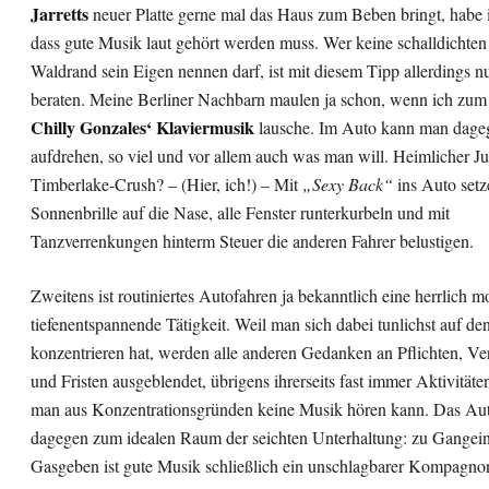
Jarretts
neuer Platte gerne mal das Haus zum Beben bringt, habe i
dass gute Musik laut gehört werden muss. Wer keine schalldicht
Waldrand sein Eigen nennen darf, ist mit diesem Tipp allerdings n
beraten. Meine Berliner Nachbarn maulen ja schon, wenn ich zum
Chilly Gonzales‘ Klaviermusik
lausche. Im Auto kann man dageg
aufdrehen, so viel und vor allem auch was man will. Heimlicher Ju
Timberlake-Crush? – (Hier, ich!) – Mit
„Sexy Back“
ins Auto setz
Sonnenbrille auf die Nase, alle Fenster runterkurbeln und mit
Tanzverrenkungen hinterm Steuer die anderen Fahrer belustigen.
Zweitens ist routiniertes Autofahren ja bekanntlich eine herrlich 
tiefenentspannende Tätigkeit. Weil man sich dabei tunlichst auf de
konzentrieren hat, werden alle anderen Gedanken an Pflichten, V
und Fristen ausgeblendet, übrigens ihrerseits fast immer Aktivitäte
man aus Konzentrationsgründen keine Musik hören kann. Das Au
dagegen zum idealen Raum der seichten Unterhaltung: zu Gangei
Gasgeben ist gute Musik schließlich ein unschlagbarer Kompagno