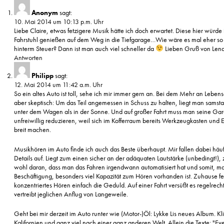
Anonym
sagt:
10. Mai 2014 um 10:13 p.m. Uhr
Liebe Claire, etwas fetzigere Musik hätte ich doch erwartet. Diese hier würde 
Fahrstuhl genießen auf dem Weg in die Tiefgarage…Wie wäre es mal eher so
hinterm Steuer? Dann ist man auch viel schneller da
Lieben Gruß von Len
Antworten
Philipp
sagt:
12. Mai 2014 um 11:42 a.m. Uhr
So ein altes Auto ist toll, sehe ich mir immer gern an. Bei dem Mehr an Lebensq
aber skeptisch: Um das Teil angemessen in Schuss zu halten, liegt man samst
unter dem Wagen als in der Sonne. Und auf großer Fahrt muss man seine Ga
unfreiwillig reduzieren, weil sich im Kofferraum bereits Werkzeugkasten und Er
breit machen.
Musikhören im Auto finde ich auch das Beste überhaupt. Mir fallen dabei häuf
Details auf. Liegt zum einen sicher an der adäquaten Lautstärke (unbedingt!)
wohl daran, dass man das Fahren irgendwann automatisiert hat und somit, m
Beschäftigung, besonders viel Kapazität zum Hören vorhanden ist. Zuhause feh
konzentriertes Hören einfach die Geduld. Auf einer Fahrt versüßt es regelrecht
vertreibt jeglichen Anflug von Langeweile.
Geht bei mir derzeit im Auto runter wie (Motor-)Öl: Lykke Lis neues Album. Kl
Kalifornien und ganz viel nach einer ganz anderen Welt. Allein die Texte: "Eve