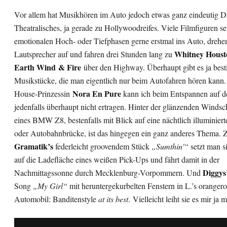
Vor allem hat Musikhören im Auto jedoch etwas ganz eindeutig D
Theatralisches, ja gerade zu Hollywoodreifes. Viele Filmfiguren se
emotionalen Hoch- oder Tiefphasen gerne erstmal ins Auto, drehe
Whitney Houst
Lautsprecher auf und fahren drei Stunden lang zu
Earth Wind & Fire
über den Highway. Überhaupt gibt es ja bes
Musikstücke, die man eigentlich nur beim Autofahren hören kann
Nora En Pure
House-Prinzessin
kann ich beim Entspannen auf 
jedenfalls überhaupt nicht ertragen. Hinter der glänzenden Windsc
eines BMW Z8, bestenfalls mit Blick auf eine nächtlich illuminiert
oder Autobahnbrücke, ist das hingegen ein ganz anderes Thema. 
Gramatik’s
federleicht groovendem Stück
„Sumthin'“
setzt man s
auf die Ladefläche eines weißen Pick-Ups und fährt damit in der
Diggys
Nachmittagssonne durch Mecklenburg-Vorpommern. Und
Song
„My Girl“
mit heruntergekurbelten Fenstern in L.’s oranger
Automobil: Banditenstyle
at its best
. Vielleicht leiht sie es mir ja m