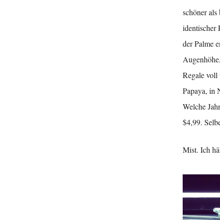
schöner als 
identischer
der Palme e
Augenhöhe, 
Regale voll
Papaya, in 
Welche Jahr
$4,99. Selbe
Mist. Ich h