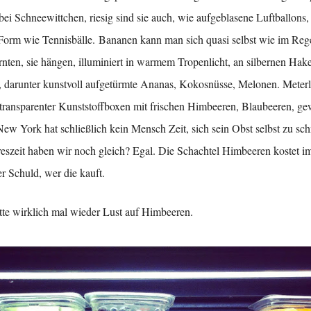
bei Schneewittchen, riesig sind sie auch, wie aufgeblasene Luftballons,
 Form wie Tennisbälle. Bananen kann man sich quasi selbst wie im Re
rnten, sie hängen, illuminiert in warmem Tropenlicht, an silbernen Hak
darunter kunstvoll aufgetürmte Ananas, Kokosnüsse, Melonen. Meter
 transparenter Kunststoffboxen mit frischen Himbeeren, Blaubeeren, gew
New York hat schließlich kein Mensch Zeit, sich sein Obst selbst zu sch
eszeit haben wir noch gleich? Egal. Die Schachtel Himbeeren kostet 
r Schuld, wer die kauft.
ätte wirklich mal wieder Lust auf Himbeeren.