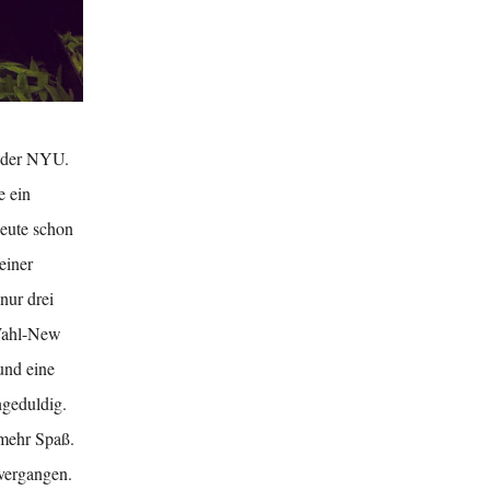
k der NYU.
e ein
heute schon
einer
nur drei
 Wahl-New
und eine
ngeduldig.
 mehr Spaß.
 vergangen.