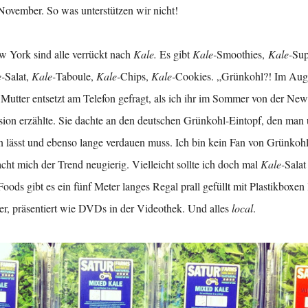
November. So was unterstützen wir nicht!
w York sind alle verrückt nach
Kale.
Es gibt
Kale-
Smoothies,
Kale-
Su
-
Salat,
Kale-
Taboule,
Kale-
Chips,
Kale-
Cookies. „Grünkohl?! Im Augu
Mutter entsetzt am Telefon gefragt, als ich ihr im Sommer von der Ne
ion erzählte. Sie dachte an den deutschen Grünkohl-Eintopf, den man 
 lässt und ebenso lange verdauen muss. Ich bin kein Fan von Grünkohl,
ht mich der Trend neugierig. Vielleicht sollte ich doch mal
Kale-
Salat
oods gibt es ein fünf Meter langes Regal prall gefüllt mit Plastikboxen
ter, präsentiert wie DVDs in der Videothek. Und alles
local
.