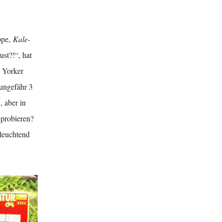
ppe,
Kale-
st?!“, hat
w Yorker
ungefähr 3
 aber in
 probieren?
 leuchtend