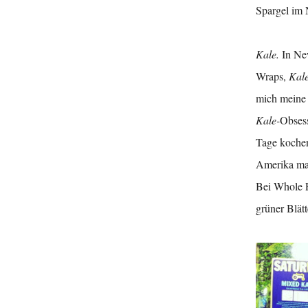
Spargel im 
Kale.
In Ne
Wraps,
Kale
mich meine 
Kale-
Obsess
Tage kochen
Amerika mac
Bei Whole F
grüner Blät