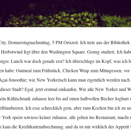
ty, Donnerstagnachmittag, 5 PM Ortszeit. Ich trete aus der Bibliothe
r Herbstwind fegt über den Washington Square. Genug studiert. Ich hab
nger. Lunch war doch gerade erst? Ich überschlage im Kopf, was ich 
sen habe: Oatmeal zum Frühstück, Chicken Wrap zum Mittagessen, vor 
Açaí-Smoothie; wie New Yorkerisch kann man eigentlich werden nach 
dieser Stadt? Egal, jetzt erstmal einkaufen. Wie alle New Yorker und
mein Kühlschrank zuhause leer bis auf einen halbvollen Becher Joghurt 
hlblaubeeren. Ich esse schrecklich gern, aber zum Kochen bin ich zu u
York speist sowieso keiner zuhause, alle gehen ins Restaurant, macht
n kam die Kreditkartenabrechnung, und da ist mir wirklich der Appetit