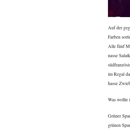
Auf der geg
Farben sorti
Alle fünf M
nasse Salat
südfranzösi
im Regal dan
hasse Zwieb
Was wollte 
Grüner Spar
grünen Spar