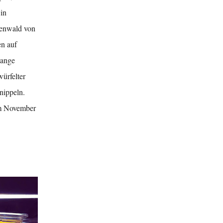
 in
genwald von
en auf
lange
ürfelter
nippeln.
im November