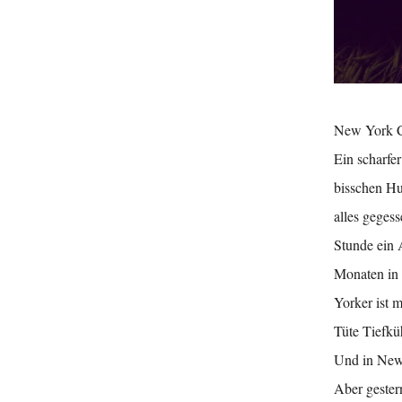
New York Ci
Ein scharfe
bisschen Hu
alles geges
Stunde ein 
Monaten in 
Yorker ist 
Tüte Tiefkü
Und in New 
Aber gester