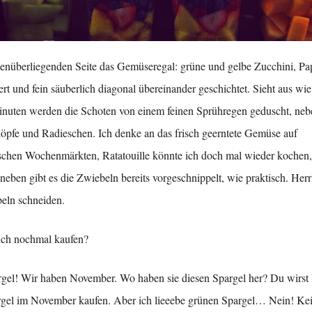
enüberliegenden Seite das Gemüseregal: grüne und gelbe Zucchini, Pa
ert und fein säuberlich diagonal übereinander geschichtet. Sieht aus wie
inuten werden die Schoten von einem feinen Sprühregen geduscht, neb
köpfe und Radieschen. Ich denke an das frisch geerntete Gemüse auf
schen Wochenmärkten, Ratatouille könnte ich doch mal wieder kochen,
eben gibt es die Zwiebeln bereits vorgeschnippelt, wie praktisch. Herrl
eln schneiden.
ich nochmal kaufen?
gel! Wir haben November. Wo haben sie diesen Spargel her? Du wirst
gel im November kaufen. Aber ich lieeebe grünen Spargel… Nein! Kei