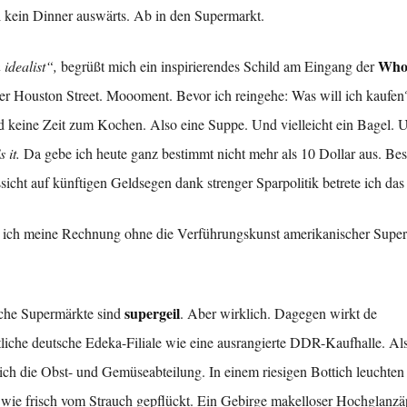
al kein Dinner auswärts. Ab in den Supermarkt.
Whol
 idealist“,
begrüßt mich ein inspirierendes Schild am Eingang der
 der Houston Street. Moooment. Bevor ich reingehe: Was will ich kaufen
 keine Zeit zum Kochen. Also eine Suppe. Und vielleicht ein Bagel. 
 it.
Da gebe ich heute ganz bestimmt nicht mehr als 10 Dollar aus. Be
sicht auf künftigen Geldsegen dank strenger Sparpolitik betrete ich das
 ich meine Rechnung ohne die Verführungskunst amerikanischer Supe
supergeil
che Supermärkte sind
. Aber wirklich. Dagegen wirkt de
tliche deutsche Edeka-Filiale wie eine ausrangierte DDR-Kaufhalle. Als
ich die Obst- und Gemüseabteilung. In einem riesigen Bottich leuchten 
 wie frisch vom Strauch gepflückt. Ein Gebirge makelloser Hochglanzäp