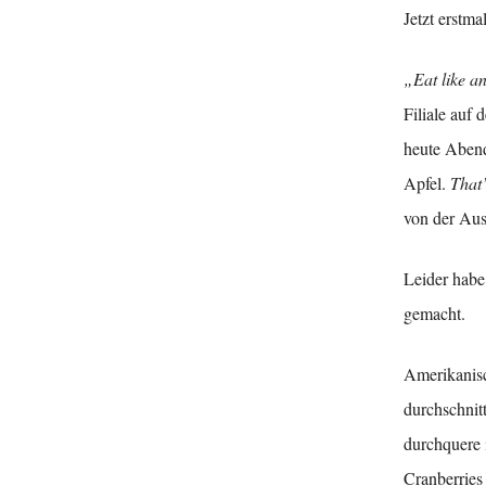
Jetzt erstm
„Eat like an
Filiale auf
heute Abend
Apfel.
That’s
von der Aus
Leider habe
gemacht.
Amerikanis
durchschnit
durchquere 
Cranberries