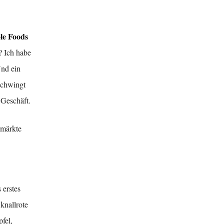
e Foods
? Ich habe
Und ein
schwingt
 Geschäft.
rmärkte
 erstes
knallrote
fel,