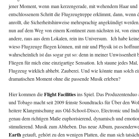
jener Moment, wenn man kerzengerade, mit wehendem Haar und
entschlossenem Schritt die Flugzeugtreppe erklimmt, dann, wenn 
anrollt, die Sicherheitshinweise mehrsprachig angekündigt werden
nun auf dem Weg von einem Kontinent zum nächsten ist, von einer
andere, raus aus dem Lokalen, rein ins Universum. Ich habe kei
wieso Flugzeuge fliegen können, mit mir und Physik ist es hoffnun
wahrscheinlich ist das sogar gut so: denn in meiner Unwissenheit b
Fliegen für mich eine einzigartige Sensation. Ich staune jedes Mal
Flugzeug wirklich abhebt. Zauberei. Und wie könnte man solch e
dramatischen Moment ohne die passende Musik erleben?
Flight Facilities
Hier kommen die
ins Spiel. Das Produzentenduo 
und Tobago macht seit 2009 feinste Soundtracks für Über den Wol
heitere Klangmischung aus Old-School-Disco, Electronic und Indi
genau dem richtigen Maße euphorisierend, dynamisch und emotio
stimulierend. Musik zum Abheben. Das neue Album, passenderw
Earth
getauft, gehört zu den wenigen Platten, die man sich tatsäc