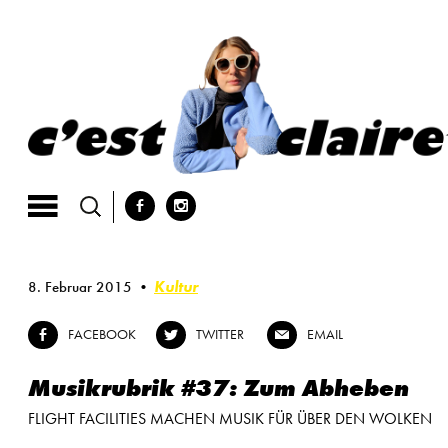
Skip
to
content
b
x
Kultur
8. Februar 2015
FACEBOOK
TWITTER
EMAIL
b
a
@
Musikrubrik #37: Zum Abheben
FLIGHT FACILITIES MACHEN MUSIK FÜR ÜBER DEN WOLKEN