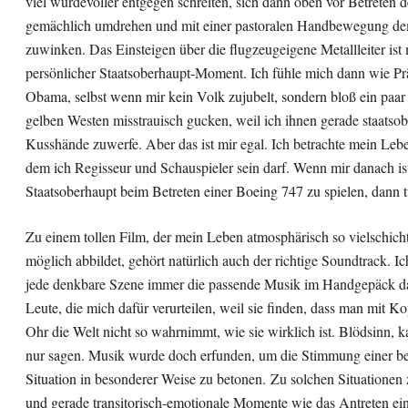
viel würdevoller entgegen schreiten, sich dann oben vor Betreten 
gemächlich umdrehen und mit einer pastoralen Handbewegung d
zuwinken. Das Einsteigen über die flugzeugeigene Metallleiter ist
persönlicher Staatsoberhaupt-Moment. Ich fühle mich dann wie Pr
Obama, selbst wenn mir kein Volk zujubelt, sondern bloß ein paa
gelben Westen misstrauisch gucken, weil ich ihnen gerade staatsob
Kusshände zuwerfe. Aber das ist mir egal. Ich betrachte mein Lebe
dem ich Regisseur und Schauspieler sein darf. Wenn mir danach ist
Staatsoberhaupt beim Betreten einer Boeing 747 zu spielen, dann t
Zu einem tollen Film, der mein Leben atmosphärisch so vielschich
möglich abbildet, gehört natürlich auch der richtige Soundtrack. Ic
jede denkbare Szene immer die passende Musik im Handgepäck da
Leute, die mich dafür verurteilen, weil sie finden, dass man mit K
Ohr die Welt nicht so wahrnimmt, wie sie wirklich ist. Blödsinn, 
nur sagen. Musik wurde doch erfunden, um die Stimmung einer b
Situation in besonderer Weise zu betonen. Zu solchen Situationen
und gerade transitorisch-emotionale Momente wie das Antreten ein