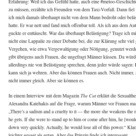
Erfahrung: Weil ich das Gefühl hatte, auch eine #metoo-Geschich
zu müssen, erzählte ich Freunden von dem Taxi-Vorfall. Dann fiel 
ich mich damals überhaupt nicht von dem Mann bedroht oder beläst
hatte. Er war nett und fand mich offenbar toll. Als ich aus dem Aut
guckte er enttäuscht. War das überhaupt Belästigung? Trage ich mi
nicht eine Lappalie zu einer Debatte bei, die zur Klärung sehr viel
Vergehen, wie etwa Vergewaltigung oder Nötigung, genutzt werde
gibt übrigens auch Frauen, die ungefragt Männer küssen. Da wür
allerdings nie von Belästigung sprechen, denn jeder würde sagen
kann sich ja wehren. Aber das können Frauen auch. Nicht immer,
nicht immer gleich. Aber sie können es.
In einem Interview mit dem Magazin
The Cut
erklärt die Sexualth
Alexandra Katehakis auf die Frage, warum Männer vor Frauen mas
„There’s a sadism and a cruelty to it — the more she weakens the m
he gets. If she were to stand up to him or come after him, he [woul
down very quickly. Actually, he would lose all of this power.“ Klar,
leichter gesagt als getan. Aber das Prinzip finde ich interessant.