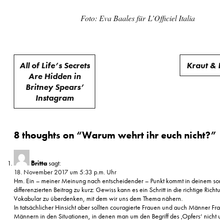
Foto: Eva Baales für L’Officiel Italia
Beitragsnavigation
All of Life’s Secrets
Kraut &
Are Hidden in
Britney Spears’
Instagram
8 thoughts on “
Warum wehrt ihr euch nicht?
”
Britta
sagt:
18. November 2017 um 5:33 p.m. Uhr
Hm. Ein – meiner Meinung nach entscheidender – Punkt kommt in deinem so
differenzierten Beitrag zu kurz: Gewiss kann es ein Schritt in die richtige Richt
Vokabular zu überdenken, mit dem wir uns dem Thema nähern.
In tatsächlicher Hinsicht aber sollten couragierte Frauen und auch Männer F
Männern in den Situationen, in denen man um den Begriff des ‚Opfers‘ nich