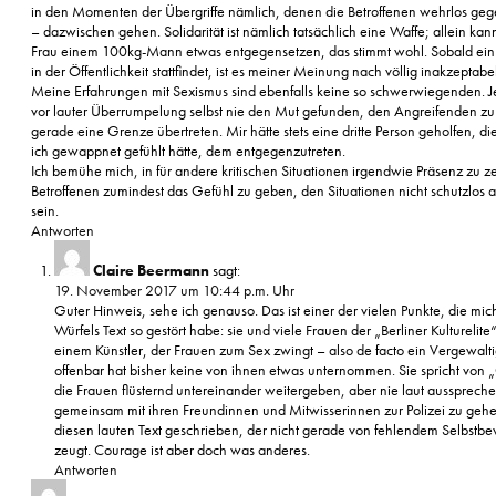
in den Momenten der Übergriffe nämlich, denen die Betroffenen wehrlos ge
– dazwischen gehen. Solidarität ist nämlich tatsächlich eine Waffe; allein ka
Frau einem 100kg-Mann etwas entgegensetzen, das stimmt wohl. Sobald ein 
in der Öffentlichkeit stattfindet, ist es meiner Meinung nach völlig inakzepta
Meine Erfahrungen mit Sexismus sind ebenfalls keine so schwerwiegenden. 
vor lauter Überrumpelung selbst nie den Mut gefunden, den Angreifenden zu 
gerade eine Grenze übertreten. Mir hätte stets eine dritte Person geholfen, di
ich gewappnet gefühlt hätte, dem entgegenzutreten.
Ich bemühe mich, in für andere kritischen Situationen irgendwie Präsenz zu 
Betroffenen zumindest das Gefühl zu geben, den Situationen nicht schutzlos a
sein.
Antworten
Claire Beermann
sagt:
19. November 2017 um 10:44 p.m. Uhr
Guter Hinweis, sehe ich genauso. Das ist einer der vielen Punkte, die mic
Würfels Text so gestört habe: sie und viele Frauen der „Berliner Kulturelit
einem Künstler, der Frauen zum Sex zwingt – also de facto ein Vergewaltig
offenbar hat bisher keine von ihnen etwas unternommen. Sie spricht von 
die Frauen flüsternd untereinander weitergeben, aber nie laut aussprechen
gemeinsam mit ihren Freundinnen und Mitwisserinnen zur Polizei zu gehen,
diesen lauten Text geschrieben, der nicht gerade von fehlendem Selbstbe
zeugt. Courage ist aber doch was anderes.
Antworten