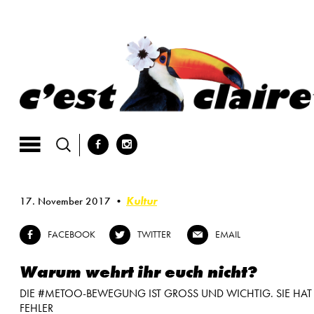
Skip
to
content
b
x
Kultur
17. November 2017
FACEBOOK
TWITTER
EMAIL
b
a
@
Warum wehrt ihr euch nicht?
DIE #METOO-BEWEGUNG IST GROSS UND WICHTIG. SIE HAT
FEHLER