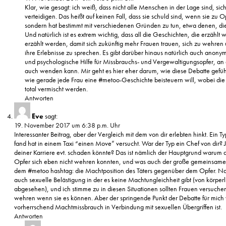
Klar, wie gesagt: ich weiß, dass nicht alle Menschen in der Lage sind, sich
verteidigen. Das heißt auf keinen Fall, dass sie schuld sind, wenn sie zu 
sondern hat bestimmt mit verschiedenen Gründen zu tun, etwa denen, die
Und natürlich ist es extrem wichtig, dass all die Geschichten, die erzähl
erzählt werden, damit sich zukünftig mehr Frauen trauen, sich zu wehren
ihre Erlebnisse zu sprechen. Es gibt darüber hinaus natürlich auch anony
und psychologische Hilfe für Missbrauchs- und Vergewaltigungsopfer, an 
auch wenden kann. Mir geht es hier eher darum, wie diese Debatte gefüh
wie gerade jede Frau eine #metoo-Geschichte beisteuern will, wobei di
total vermischt werden.
Antworten
Eve
sagt:
19. November 2017 um 6:38 p.m. Uhr
Interessanter Beitrag, aber der Vergleich mit dem von dir erlebten hinkt. Ein Ty
fand hat in einem Taxi “einen Move” versucht. War der Typ ein Chef von dir?
deiner Karriere evt. schaden könnte? Das ist nämlich der Hauptgrund warum d
Opfer sich eben nicht wehren konnten, und was auch der große gemeinsam
dem #metoo hashtag: die Machtposition des Täters gegenüber dem Opfer. Natü
auch sexuelle Belästigung in der es keine Machtungleichheit gibt (von körperl
abgesehen), und ich stimme zu in diesen Situationen sollten Frauen versuchen
wehren wenn sie es können. Aber der springende Punkt der Debatte für mich
vorherrschend Machtmissbrauch in Verbindung mit sexuellen Übergriffen ist.
Antworten