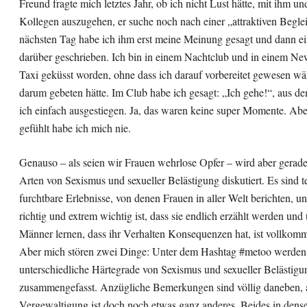
Freund fragte mich letztes Jahr, ob ich nicht Lust hätte, mit ihm un
Kollegen auszugehen, er suche noch nach einer „attraktiven Begl
nächsten Tag habe ich ihm erst meine Meinung gesagt und dann e
darüber geschrieben. Ich bin in einem Nachtclub und in einem N
Taxi geküsst worden, ohne dass ich darauf vorbereitet gewesen wä
darum gebeten hätte. Im Club habe ich gesagt: „Ich gehe!“, aus d
ich einfach ausgestiegen. Ja, das waren keine super Momente. Abe
gefühlt habe ich mich nie.
Genauso – als seien wir Frauen wehrlose Opfer – wird aber gerade
Arten von Sexismus und sexueller Belästigung diskutiert. Es sind te
furchtbare Erlebnisse, von denen Frauen in aller Welt berichten, un
richtig und extrem wichtig ist, dass sie endlich erzählt werden und 
Männer lernen, dass ihr Verhalten Konsequenzen hat, ist vollkomm
Aber mich stören zwei Dinge: Unter dem Hashtag #metoo werden 
unterschiedliche Härtegrade von Sexismus und sexueller Belästigu
zusammengefasst. Anzügliche Bemerkungen sind völlig daneben, 
Vergewaltigung ist doch noch etwas ganz anderes. Beides in dens