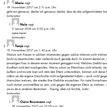
Marie
sagt:
19. November 2017 um 2:11 a.m. Uhr
geht mir genauso, denke ich genauso. danke, dass du das aufgeschrieben has
Antworten
Nele
sagt:
5. Januar 2018 um 5:02 p.m. Uhr
same here!
Antworten
Tanja
sagt:
19. November 2017 um 1:45 p.m. Uhr
Warum sich Frauen in solchen Momenten gegen solche Männer nicht wehren, 
leicht zu beantworten oder vielleicht auch gerade doch: Es kommt darauf an, 
jeweiligen Frau in diesem einen Moment getriggert wird. Welches Gefühl aus 
Kindheit wird dort wachgerufen. War es schon im Elternhaus nicht erlaubt, se
äußern und musste man sich stets den Eltern unterordnen, können sich dies
sofern sie die eigene Geschichte nicht aufgearbeitet haben – auch nicht geg
Menschen wehren, die wieder ihre Gefühle missachten. Für viele Erwachsene
noch immer unvorstellbar zu sein, sich gegen die eigenen Eltern zu wehren 
sie es da in anderen Bereichen… Traurig, aber ich fürchte, wahr.
Antworten
Claire Beermann
sagt:
19. November 2017 um 10:50 p.m. Uhr