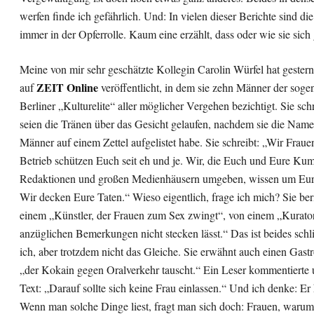
werfen finde ich gefährlich. Und: In vielen dieser Berichte sind di
immer in der Opferrolle. Kaum eine erzählt, dass oder wie sie sich
Meine von mir sehr geschätzte Kollegin Carolin Würfel hat gestern
ZEIT Online
auf
veröffentlicht, in dem sie zehn Männer der soge
Berliner „Kulturelite“ aller möglicher Vergehen bezichtigt. Sie schr
seien die Tränen über das Gesicht gelaufen, nachdem sie die Name
Männer auf einem Zettel aufgelistet habe. Sie schreibt: „Wir Fraue
Betrieb schützen Euch seit eh und je. Wir, die Euch und Eure Kum
Redaktionen und großen Medienhäusern umgeben, wissen um Eure 
Wir decken Eure Taten.“ Wieso eigentlich, frage ich mich? Sie ber
einem „Künstler, der Frauen zum Sex zwingt“, von einem „Kurator
anzüglichen Bemerkungen nicht stecken lässt.“ Das ist beides sch
ich, aber trotzdem nicht das Gleiche. Sie erwähnt auch einen Gas
„der Kokain gegen Oralverkehr tauscht.“ Ein Leser kommentierte 
Text: „Darauf sollte sich keine Frau einlassen.“ Und ich denke: Er 
Wenn man solche Dinge liest, fragt man sich doch: Frauen, warum