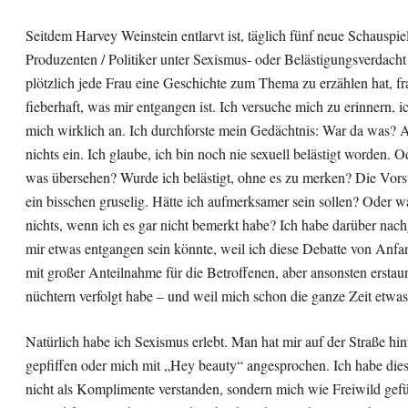
Seitdem Harvey Weinstein entlarvt ist, täglich fünf neue Schauspiel
Produzenten / Politiker unter Sexismus- oder Belästigungsverdacht
plötzlich jede Frau eine Geschichte zum Thema zu erzählen hat, fr
fieberhaft, was mir entgangen ist. Ich versuche mich zu erinnern, i
mich wirklich an. Ich durchforste mein Gedächtnis: War da was? Ab
nichts ein. Ich glaube, ich bin noch nie sexuell belästigt worden. O
was übersehen? Wurde ich belästigt, ohne es zu merken? Die Vorst
ein bisschen gruselig. Hätte ich aufmerksamer sein sollen? Oder w
nichts, wenn ich es gar nicht bemerkt habe? Ich habe darüber nac
mir etwas entgangen sein könnte, weil ich diese Debatte von Anf
mit großer Anteilnahme für die Betroffenen, aber ansonsten erstau
nüchtern verfolgt habe – und weil mich schon die ganze Zeit etwas 
Natürlich habe ich Sexismus erlebt. Man hat mir auf der Straße hin
gepfiffen oder mich mit „Hey beauty“ angesprochen. Ich habe die
nicht als Komplimente verstanden, sondern mich wie Freiwild gefü