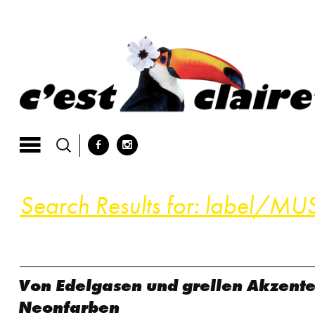
Skip
to
content
b
x
Search Results for:
label/MU
Von Edelgasen und grellen Akzente
Neonfarben