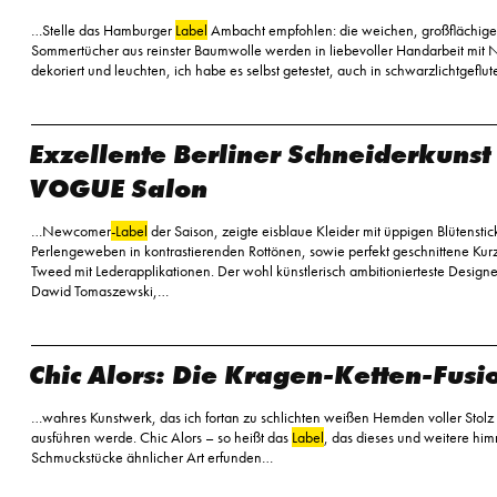
…Stelle das Hamburger
Label
Ambacht empfohlen: die weichen, großflächig
Sommertücher aus reinster Baumwolle werden in liebevoller Handarbeit mit
dekoriert und leuchten, ich habe es selbst getestet, auch in schwarzlichtgeflu
Exzellente Berliner Schneiderkunst
VOGUE Salon
…Newcomer
-Label
der Saison, zeigte eisblaue Kleider mit üppigen Blütensti
Perlengeweben in kontrastierenden Rottönen, sowie perfekt geschnittene Kur
Tweed mit Lederapplikationen. Der wohl künstlerisch ambitionierteste Designer
Dawid Tomaszewski,…
Chic Alors: Die Kragen-Ketten-Fusi
…wahres Kunstwerk, das ich fortan zu schlichten weißen Hemden voller Stolz
ausführen werde. Chic Alors – so heißt das
Label
, das dieses und weitere hi
Schmuckstücke ähnlicher Art erfunden…