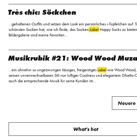
Très chic: Söckchen
…gehaltenen Outfits und setzen dem Look ein persönliches i-Tüpfelchen auf. Tr
schönsten Socken hat, wie ich finde, das Socken
-Label
Happy Socks zu bieten.
Bildergalerie sind meine Favoriten…
Musikrubik #21: Wood Wood Muz
…ein ohnehin so ungezwungen lässiges, freigeistiges
Label
wie Wood Wood, 
seinen unverwechselbaren Stil von luftiger Coolness und elegantem Ghetto-Ch
auch die entsprechende Musik für seine Kunden im…
Beitragsnavigation
Neuere 
What's hot