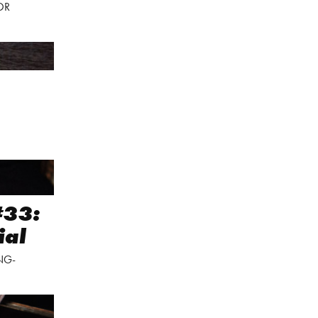
OR
#33:
ial
NG-