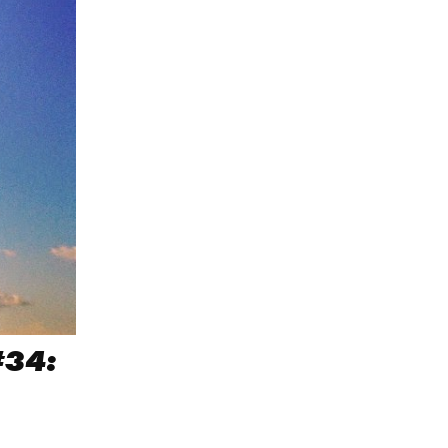
#34:
n