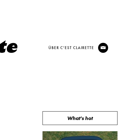
ÜBER C’EST CLAIRETTE
@
What's hot