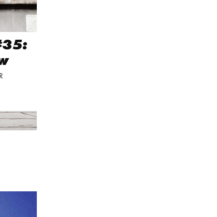
#35:
w
R